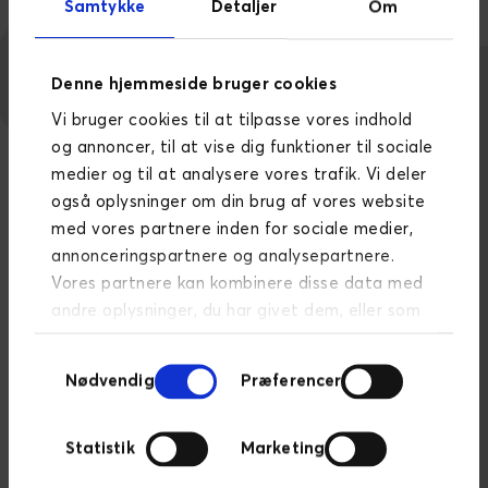
Samtykke
Detaljer
Om
Denne hjemmeside bruger cookies
Vi bruger cookies til at tilpasse vores indhold
og annoncer, til at vise dig funktioner til sociale
medier og til at analysere vores trafik. Vi deler
også oplysninger om din brug af vores website
med vores partnere inden for sociale medier,
annonceringspartnere og analysepartnere.
Vores partnere kan kombinere disse data med
andre oplysninger, du har givet dem, eller som
de har indsamlet fra din brug af deres
Samtykkevalg
tjenester.
Læs mere om persondatapolitik
Nødvendig
Præferencer
Statistik
Marketing