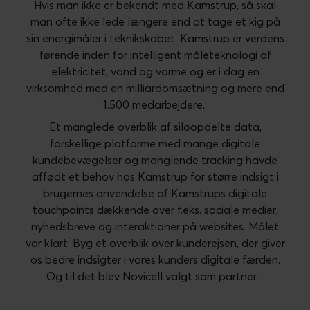
Hvis man ikke er bekendt med Kamstrup, så skal
man ofte ikke lede længere end at tage et kig på
sin energimåler i teknikskabet. Kamstrup er verdens
førende inden for intelligent måleteknologi af
elektricitet, vand og varme og er i dag en
virksomhed med en milliardomsætning og mere end
1.500 medarbejdere.
Et manglede overblik af siloopdelte data,
forskellige platforme med mange digitale
kundebevægelser og manglende tracking havde
affødt et behov hos Kamstrup for større
indsigt i
brugernes anvendelse af Kamstrups digitale
touchpoints dækkende over f.eks. sociale medier,
nyhedsbreve og
interaktioner på
websites. Målet
var klart: Byg et overblik over kunderejsen, der giver
os bedre indsigter i vores kunders digitale færden.
Og til det blev Novicell valgt som partner.