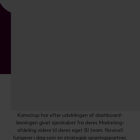
Rolle som
strategisk
sparringspartner
Kamstrup har efter udviklingen af dashboard-
løsningen givet ejerskabet fra deres Marketing-
afdeling videre til deres eget BI team. Novicell
fungerer i dag som en strategisk sparringspartner,