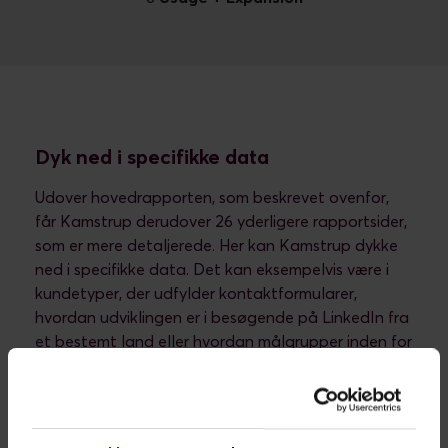
Dyk ned i specifikke data
Udover hovedrapporten, som beskrevet ovenfor,
får Kamstrup derudover 26 yderligere rapportsider,
som er mere detaljerede. Her kan Kamstrup dykke
ned i specifikke data. Det kan eksempelvis være i
kundetyper, der udfylder kontaktformularer,
hvordan udviklingen er i besøgende på LinkedIn fra
et bestemt land eller hvordan målgrupper inden for
vandmålere agerer anderledes end målgrupper
inden for elmålere.