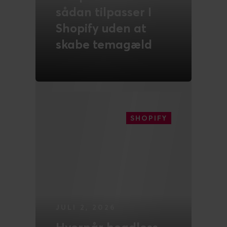
sådan tilpasser I
Shopify uden at
skabe temagæld
LÆS MERE
SHOPIFY
JULI 2, 2026