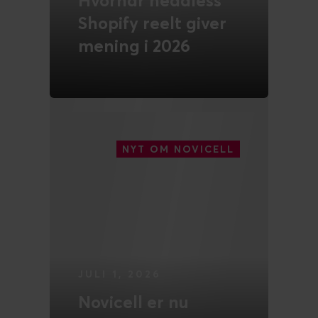
Hvornår headless
Shopify reelt giver
mening i 2026
LÆS MERE
NYT OM NOVICELL
JULI 1, 2026
Novicell er nu