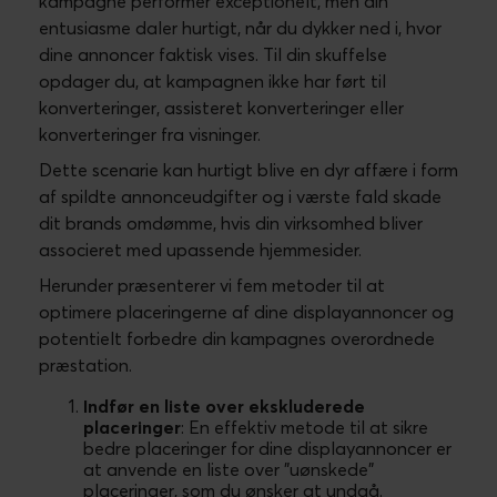
kampagne performer exceptionelt, men din
entusiasme daler hurtigt, når du dykker ned i, hvor
dine annoncer faktisk vises. Til din skuffelse
opdager du, at kampagnen ikke har ført til
konverteringer, assisteret konverteringer eller
konverteringer fra visninger.
Dette scenarie kan hurtigt blive en dyr affære i form
af spildte annonceudgifter og i værste fald skade
dit brands omdømme, hvis din virksomhed bliver
associeret med upassende hjemmesider.
Herunder præsenterer vi fem metoder til at
optimere placeringerne af dine displayannoncer og
potentielt forbedre din kampagnes overordnede
præstation.
Indfør en liste over ekskluderede
placeringer
: En effektiv metode til at sikre
bedre placeringer for dine displayannoncer er
at anvende en liste over "uønskede"
placeringer, som du ønsker at undgå.