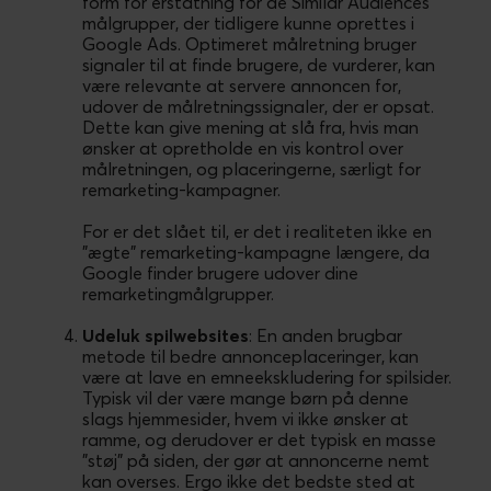
form for erstatning for de Similar Audiences
målgrupper, der tidligere kunne oprettes i
Google Ads. Optimeret målretning bruger
signaler til at finde brugere, de vurderer, kan
være relevante at servere annoncen for,
udover de målretningssignaler, der er opsat.
Dette kan give mening at slå fra, hvis man
ønsker at opretholde en vis kontrol over
målretningen, og placeringerne, særligt for
remarketing-kampagner.
For er det slået til, er det i realiteten ikke en
”ægte” remarketing-kampagne længere, da
Google finder brugere udover dine
remarketingmålgrupper.
Udeluk spilwebsites
: En anden brugbar
metode til bedre annonceplaceringer, kan
være at lave en emneekskludering for spilsider.
Typisk vil der være mange børn på denne
slags hjemmesider, hvem vi ikke ønsker at
ramme, og derudover er det typisk en masse
”støj” på siden, der gør at annoncerne nemt
kan overses. Ergo ikke det bedste sted at