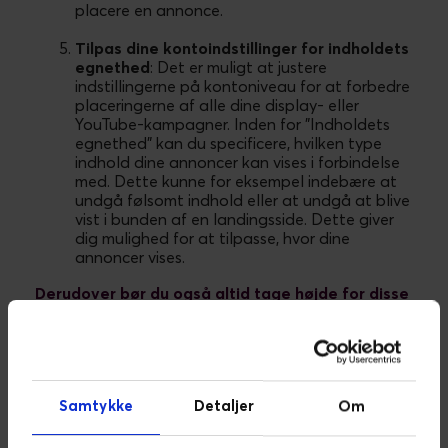
placere en annonce.
Tilpas dine kontoindstillinger for indholdets
egnethed
: Det er muligt at justere
indstillingerne på kontoniveau for at forbedre
placeringerne af alle dine display- eller
YouTube-kampagner. Inden for "Indholdets
egnethed" kan du specificere, hvilken type
indhold dine annoncer kan vises i forbindelse
med. Dette kunne for eksempel indebære at
undgå følsomt indhold eller at undgå at blive
vist i bunden af en landingsside. Dette giver
dig mulighed for at tilpasse, hvor dine
annoncer vises.
Derudover bør du også altid tage højde for disse
faktorer
Uanset hvor dine annoncer bliver vist, er det stadig
vigtigt og helt essentielt at definere de rette
målgrupper. Uden den rette målretning bliver det
Samtykke
Detaljer
Om
svært at få succes med kampagnen. Herudover er