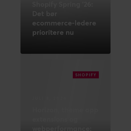
Shopify Spring '26:
Det bør
ecommerce-ledere
prioritere nu
LÆS MERE
SHOPIFY
JULI 8, 2026
Horizon, theme app
extensions og
webperformance: