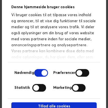
det lige så vigtigt med gode kreativer,
annoncebudskaber og call-to-actions, der gør at
Denne hjemmeside bruger cookies
brugerne vælger dig fremfor konkurrenterne.
Vi bruger cookies til at tilpasse vores indhold
og annoncer, til at vise dig funktioner til sociale
Husk at der kan være god performance på ”dårlige”
medier og til at analysere vores trafik. Vi deler
placeringer. Bliver der skabt salg, er der måske ikke
også oplysninger om din brug af vores website
nogen grund til at udelukke placeringen,
med vores partnere inden for sociale medier,
medmindre det vurderes at brandet lider skade.
annonceringspartnere og analysepartnere.
Der er sjældent en ”one-shoe-fits-all”-løsning. Sørg
Vores partnere kan kombinere disse data med
for at teste forskellige annoncekreativer,
andre oplysninger, du har givet dem, eller som
målgrupper og kampagneindstillinger for at finde
de har indsamlet fra din brug af deres
den opsætning, der passer bedst til jeres forretning.
Samtykkevalg
tjenester.
Læs mere om persondatapolitik
Nødvendig
Præferencer
Statistik
Marketing
Vil du gerne vide mere
om display
annoncering, så
Tillad alle cookies