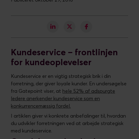
virksomheder kæmpe for at skabe et fælles højt
serviceniveau ud mod kunderne.
Ifølge Gatepoints undersøgelse siger hele 47 % af
adspurgte, at de har svært ved at løfte
supportopgaven på tværs af kanalerne. Alle taler
om omnichannel og unified commerce, men meget
få forretninger får etableret de processer, der sikrer,
at kunden altid får den ønskede servicekvalitet, når
der opstår problemer i en
kunderejse
.