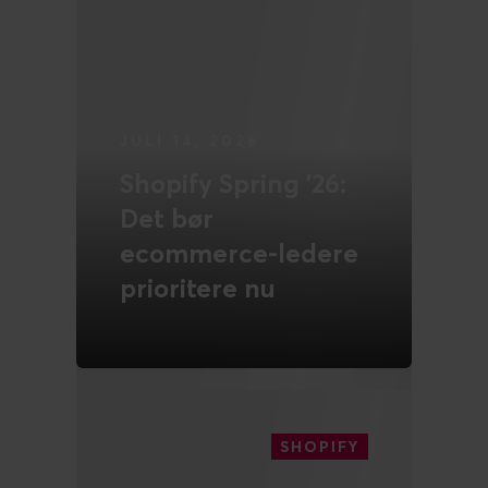
extensions og
webperformance:
sådan tilpasser I
Shopify uden at
skabe temagæld
LÆS MERE