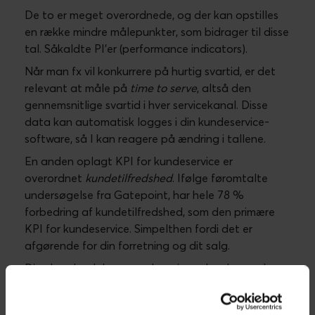
overvåge, at serviceniveauet holder sig på det
ønskede niveau.
Et KPI-setup skal genbesøges jævnligt, og hvis
virksomheden vokser, kan der ske store skift i
organisationen, som kræver total gentænkning af
KPI’erne for kundeservice
(
Scaling Customer Service
as Your Startup Grows)
Software til gode oplevelser
på tværs af kunderejsen
Det kræver det helt rigtige software at administrere
de kundeservice-opgaver, som kan automatiseres
og optimeres. Kunderne ønsker personlig og
vedkommende service, og det får de med et
integreret kundeservice-softwaresystem, der samler
kundens interaktioner på tværs af kanaler.
Med et totaloverblik ved hånden kan