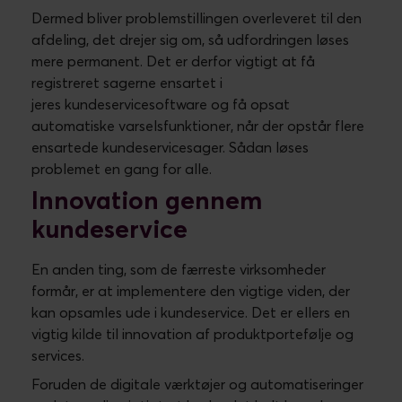
players
har en topledelse, der systematisk
orienterer sig om - og deltager i - en form for
systematisk kundeservice-proces.
God service sker hurtigt
Kunder forventer i dag, at de selv kan løse deres
behov online, når de har tiden og behovet.
Men de
forventer også, at der er let adgang til et ægte
menneske i kundeserviceafdelingen, når problemer
bliver for komplekse, eller når
selvbetjeningsløsningen er forvirrende.
Svartiden er altafgørende for kundeoplevelsen.
Ifølge en
undersøgelse i HBR
er der en klar
sammenhæng mellem en kort svartid og kundernes
villighed til at betale mere for et produkt fra
samme virksomhed i fremtiden.
Det er værd at bemærke, at en kort svartid er inden
for 5 minutter, og at effekten forsvinder helt efter