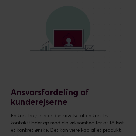
eller i en ecommerce-afdeling. Eventdeltagelse
hører under marketing eller kommunikation.
Regningsspørgsmål går til økonomi og så videre.
Disse afdelinger er specialister og kan løse
forespørgslerne bedst. Derfor bør de eje og designe
de specifikke kunderejser på deres område.
Men den vigtigste funktion i
mange
kunderejser
er kundeservice. Med god grund.
Kundeservice er frontlinjen ud mod kunderne. Det er
ofte her, virksomheden hører om friktion i
kunderejsen første gang. Sikkert også anden gang.
Men for at forhindre, at det sker en tredje gang, er
det vigtigt, at problemet registreres centralt.
Dermed bliver problemstillingen overleveret til den
afdeling, det drejer sig om, så udfordringen løses
mere permanent. Det er derfor vigtigt at få
registreret sagerne ensartet i