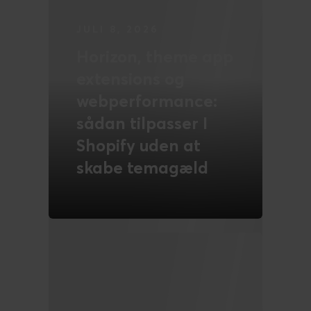
JULI 2, 2026
Hvornår headless
Shopify reelt giver
mening i 2026
LÆS MERE
NYT OM NOVICELL
JULI 1, 2026