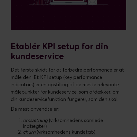
relevant at måle på
time to serve
, altså den
gennemsnitlige svartid i hver servicekanal. Disse
data kan automatisk logges i din kundeservice-
software, så I kan reagere på ændring i tallene.
En anden oplagt KPI for kundeservice er
overordnet
kundetilfredshed
. Ifølge føromtalte
undersøgelse fra Gatepoint, har hele 78 %
forbedring af kundetilfredshed, som den primære
KPI for kundeservice. Simpelthen fordi det er
afgørende for din forretning og dit salg.
Dine kunder deler en god serviceoplevelse med op
til 6 personer i deres netværk, men utilfredse kunder
deler en dårlig oplevelse med mere end 15 personer
i deres netværk. (
32 Customer Experience Statistics
You Need to Know for 2019
).
Med automatisk udsendelse af en
kundetilfredshedsmåling i alle sager, kan du følge
op på gode og dårlige sagsbehandlinger og