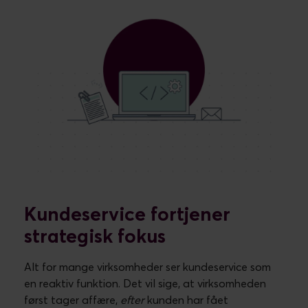
Få men meget succesfulde virksomheder formår at
vende kundeservice fra reaktiv til proaktiv
servicefunktion, som hjælper kunden til en endnu
bedre kundeoplevelse. Disse virksomheder får først
og fremmest gladere og mere tilfredse kunder, men
i forretningstermer stiger også konverteringsraten,
kurvstørrelsen øges, og
cost to serve
bliver mindre.
Der er med andre ord rigtig meget profit at hente,
hvis du anskuer de gode mennesker i kundeservice
som et værdifuldt strategisk aktiv i langt højere
grad, end de bliver i dag. Kundeservice er nemlig
ikke bare et call-center, men en central del af den
kundeoplevelse, din forretning tilbyder kunderne.
Kan du levere den fremragende kundeoplevelse?
Hvis du kan, er
kunderne villige til at betale op mod
4,5 gange mere
for dine produkter og services end
hos konkurrenten med den dårlige kundeoplevelse.
Det er på tide at give kundeservice den strategiske