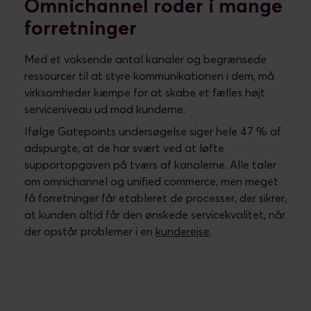
Ansvarsfordeling af
kunderejserne
En kunderejse er en beskrivelse af en kundes
kontaktflader op mod din virksomhed for at få løst
et konkret ønske. Det kan være køb af et produkt,
deltagelse i en event eller mange andre scenarier.
Til hver af disse kunderejser hører en afdeling, der
har ansvaret for dem. Afdelingerne står for at
designe og levere den gode kunderejse. Købet af
et produkt hører ofte hjemme i en salgsafdeling