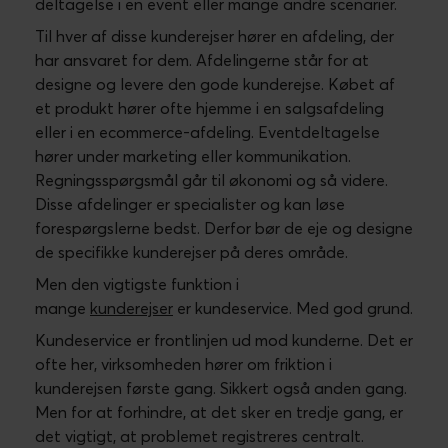
jeres kundeservicesoftware
og få opsat
automatiske varselsfunktioner, når der opstår flere
ensartede kundeservicesager. Sådan løses
problemet en gang for alle.
Innovation gennem
kundeservice
En anden ting, som de færreste virksomheder
formår, er at implementere den vigtige viden, der
kan opsamles ude i kundeservice. Det er ellers en
vigtig kilde til innovation af produktportefølje og
services.
Foruden de digitale værktøjer og automatiseringer
er det nemlig vigtigt at huske det helt banale.
Etablér en proces, der fordrer topledelsen og
resten af organisationen systematisk med
informationer og
findings
fra kundeservice. Vi
oplever netop, at de mest succesfulde
pure