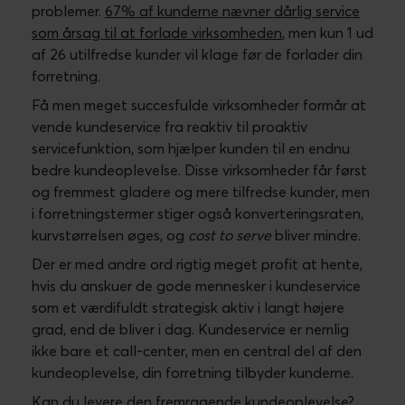
prioritering, det fortjener.
Hvad så nu?
Novicell tilbyder strategisk sparring på
kundeserviceområdet, og sammen med vores
partner
Helphouse.io
tilbyder vi også
Zendesk
-
implementering i din organisation.
Så skal vi tage en kop kaffe og diskutere strategisk
kundeservice i din virksomhed?
KONTAKT NOVICELL