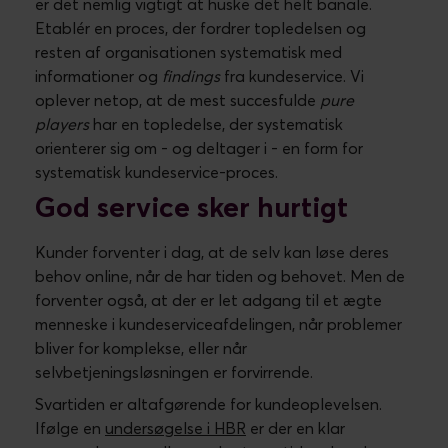
60 minutter, så der skal handles hurtigt. Problemet
forventes ikke løst på den tid, men alene et hurtigt
svar, løfter kundens tillid til din forretning.