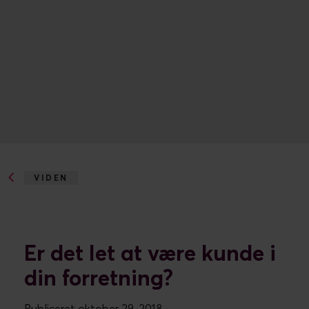
Kundeservice – frontlinjen
for kundeoplevelser
Kundeservice er en vigtig strategisk brik i din
forretning, der giver loyale kunder. En undersøgelse
fra Gatepoint viser, at
hele 52% af adspurgte
ledere anerkender kundeservice som en
konkurrencemæssig fordel.
I artiklen giver vi konkrete anbefalinger til, hvordan
du udvikler forretningen ved at arbejde strategisk
med kundeservice.
Omnichannel roder i mange
forretninger
Med et voksende antal kanaler og begrænsede
ressourcer til at styre kommunikationen i dem, må