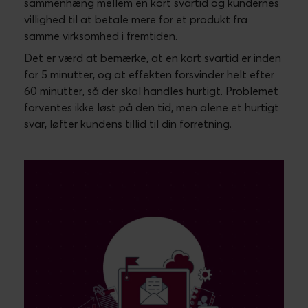
Etablér KPI setup for din
kundeservice
Det første skridt for at forbedre performance er at
måle den. Et KPI setup
(key performance
indicators)
er en opstilling af de meste relevante
målepunkter for kundeservice, som afdækker, om
din kundeservicefunktion fungerer, som den skal.
De mest anvendte er:
omsætning
(virksomhedens samlede
indtægter)
churn
(virksomhedens kundetab)
De to er meget overordnede, og der kan opstilles
en række mindre målepunkter, som bidrager til disse
tal. Såkaldte PI’er (performance indicators).
Når man fx vil konkurrere på hurtig svartid, er det