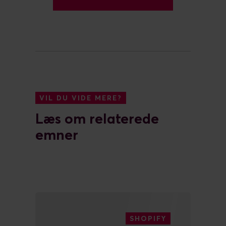
JULI 14, 2026
Shopify Spring '26:
Det bør
ecommerce-ledere
prioritere nu
LÆS MERE
SHOPIFY
JULI 8, 2026
Horizon, theme app