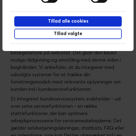
viderestilles, følges op eller afsluttes. Desuden kan
kunden hjælpes til at løse problemet selv i mange
tilfælde og dermed afværge en tidskrævende
Tillad alle cookies
kundeservicesag. En undersøgelse fra Forrester
viser, at kundeservicesoftwaren
Zendesk forkortede
Tillad valgte
den gennemsnitlige behandlingstid per
telefonopkald med 15 sekunder og flyttede 20% af
sagerne over på selvbetjeningsfunktioner
.
Det
betyder mindre pres på medarbejderne og kort
ventetid for kunderne.