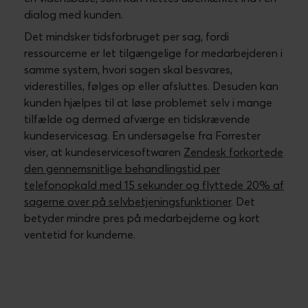
Kundeservice fortjener
strategisk fokus
Alt for mange virksomheder ser kundeservice som
en reaktiv funktion. Det vil sige, at virksomheden
først tager affære,
efter
kunden har fået
problemer.
67% af kunderne nævner dårlig service
som årsag til at forlade virksomheden
, men kun 1 ud
af 26 utilfredse kunder vil klage før de forlader din
forretning.