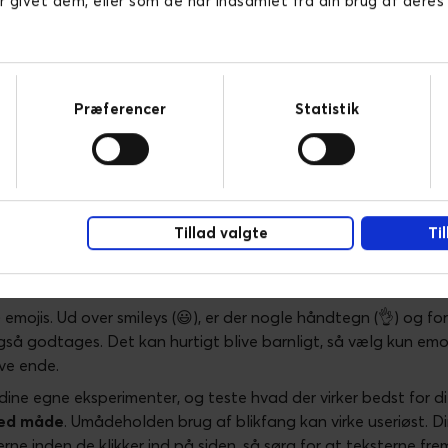
r givet dem, eller som de har indsamlet fra din brug af deres
t at indsætte tegnene. I sidetitler kan de indsættes i starten,
de ikke med, hvis du indsætter dem i begyndelsen.
n man konstatere at pile som (→) og (⇒) virker fint i sidetitlern
erne. Omvendt virker pile som (↔), (↓) (↑) og (➤) fint i metabe
Præferencer
Statistik
tte citationstegnet (») i mine sidetitler, og den enkle bullet (
enene (✓), der kan indsættes i metabeskrivelserne, og for nogl
.
Tillad valgte
Ti
detitler og metabeskrivel
mojis. Ud over smileys (😃), er der nogle håndtegn (👌) og for
 også godtages. Det kan hurtigt blive barnligt, så vælg kun emo
ave ende.
dine egne eksperimenter, og teste hvad der virker bedst for dit
med måde
. Umådeholden brug af blikfang kan virke useriøst. 
rne inden de klikker ind på siden, så sørg for at teksterne fr