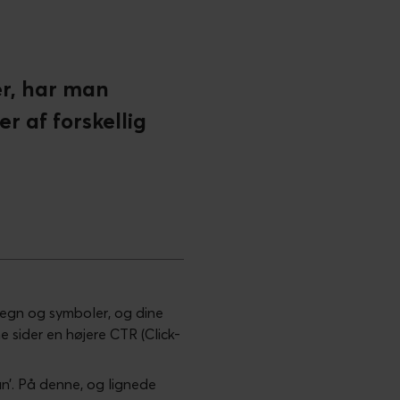
er, har man
r af forskellig
egn og symboler, og dine
ne sider en højere CTR (Click-
lån’. På denne, og lignede