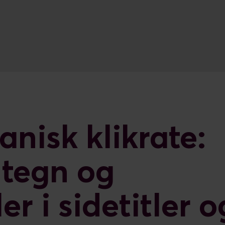
nisk klikrate:
ltegn og
r i sidetitler o