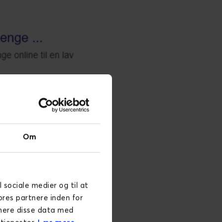
kke andet end almindelig
Om
lser
l sociale medier og til at
streg (|) er også udbredt
ores partnere inden for
 Fx (→), (↔) og (⇒).
inere disse data med
 beskrivelser. Der er også