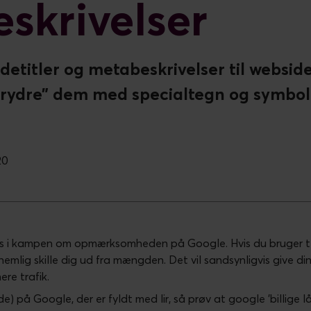
skrivelser
detitler og metabeskrivelser til websid
krydre” dem med specialtegn og symbole
20
es i kampen om opmærksomheden på Google. Hvis du bruger t
 nemlig skille dig ud fra mængden. Det vil sandsynligvis give di
re trafik.
de) på Google, der er fyldt med lir, så prøv at google ’billige 