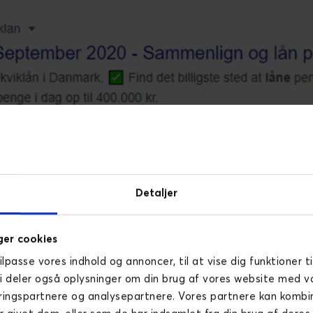
 par håndfulde tegn der dur, for Google accepterer generelt i
Detaljer
detitler og metabeskrive
er cookies
tilpasse vores indhold og annoncer, til at vise dig funktioner ti
ller tankestreg (–) til at adskille sætninger, og den lodrette 
Vi deler også oplysninger om din brug af vores website med v
r accepteres, og som er begyndt at vinde udbredelse, er pile.
ringspartnere og analysepartnere. Vores partnere kan komb
forskel på hvilke tegn der slår igennem i henholdsvis titler og