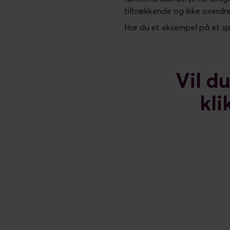
tiltrækkende og ikke over
Har du et eksempel på et spe
Vil d
kli