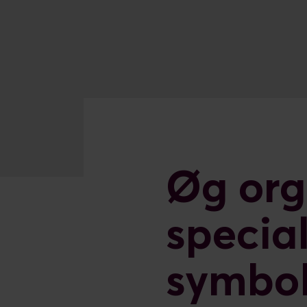
Øg orga
specia
symbole