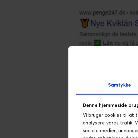
Reelt set er det dog kun et
Samtykke
tekst i meta tags.
Optimer si
Denne hjemmeside brug
Vi bruger cookies til at 
Mange bruger bindestreg (-) e
analysere vores trafik. 
som separator. Andre tegn de
sociale medier, annonce
Vær opmærksom på, at der er 