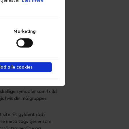
 tjenester.
Læs mere
 midten og slutningen, i
e, men bliver udeladt ved
skrivelserne, men kommer ikke
Marketing
•) fungerer også godt, da den
es vedkommende bliver til et
llad alle cookies
ser
skellige symboler som fx ild
jis hvis din målgruppes
 site. Et gyldent råd i
Dine meta tags tjener som
emstår troværdige og