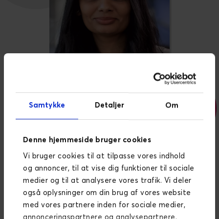
Samtykke
Detaljer
Om
Denne hjemmeside bruger cookies
CHIEF OPERATING OFFICER
Vi bruger cookies til at tilpasse vores indhold
Nisha Mehta
og annoncer, til at vise dig funktioner til sociale
medier og til at analysere vores trafik. Vi deler
Nisha is responsible for the day-to-day operations
også oplysninger om din brug af vores website
of the UK team. She works closely with our
med vores partnere inden for sociale medier,
development, design and performance teams to
annonceringspartnere og analysepartnere.
deliver tailored digital experiences.