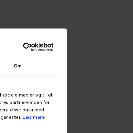
Om
l sociale medier og til at
ores partnere inden for
inere disse data med
 tjenester.
Læs mere