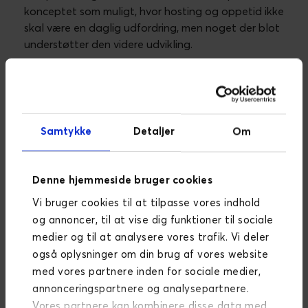
konceptet som muligt, hvor hosting og oppetid ikke
skal være en daglig udfordring, men noget der blot
understøtter den videre udvikling.
Serverless skal ikke tages helt bogstaveligt, men er
et udtryk for, at Amazon Web Services (AWS) står
for al det basale vedligehold af serverne. Dette har
resulteret i nogle imponerende oppetidsstatistikker
Samtykke
Detaljer
Om
for vores Magento-løsninger og god ro i maven
igennem peak hours.
Det er også i vores AWS setup, at vi hoster vores
Denne hjemmeside bruger cookies
microservices. De ligger altså i samme infrastruktur
Vi bruger cookies til at tilpasse vores indhold
som Magento-shoppen, men i separate containere,
som er uafhængige af hinanden og som automatisk
og annoncer, til at vise dig funktioner til sociale
skalerer op og ned efter individuelle regelsæt.
medier og til at analysere vores trafik. Vi deler
også oplysninger om din brug af vores website
Det betyder, at du får en fremragende
med vores partnere inden for sociale medier,
performance samtidig med, at udgiften til hosting
annonceringspartnere og analysepartnere.
bliver holdt på et overkommeligt niveau, da du kun
Vores partnere kan kombinere disse data med