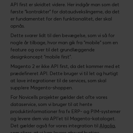
API first er skridtet videre. Her indgår man som det
første “kontrakter” for dataudvekslingerne, da det
er fundamentet for den funktionalitet, der skal
opnås.
Dette svarer lidt til den bevægelse, som vi så for
nogle år tilbage, hvor man gik fra “mobile” som en
feature og over til det grundlæggende
designkoncept “mobile first”.
Magento 2 er ikke API first, da det kommer med et
prædefineret API. Dette bruger vi til let og hurtigt
at lave integrationer til de services, som skal
supplere Magento-shoppen.
For Novicells projekter gælder det ofte vores
dataservice, som vi bruger til at hente
produktinformationer fra fx ERP- og PIM-systemer
og levere dem via API’et til Magento-kataloget.
Det gælder også for vores integration til
Algolia
,
som sikrer, at vi kan levere absurd hurtige