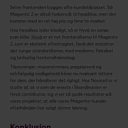
Selve frontenden bygges ofte kundetilpasset. Så
Magento 2 er altså forberedt til headless, men det
kommer med en ret høj pris og time to market.
Hvis headless lyder blodigt, så er Hyvä en seriøs
pain killer.
Hyvä
er et nyt frontendtema til Magento
2, som er ekstemt eftertragtet, fordi det erstatter
det tunge standardtema, med moderne, fleksibel
og lynhurtig frontendteknologi.
Tilpasninger, responsiveness, pagespeed og
selvfølgelig vedligehold bliver nu markant lettere
for dem, der håndterer det rigtigt. Hos Novicell er vi
stolte af, at vi som de eneste i Skandinavien er
Hyvä contributor, og vi ser så gode resultater på
vores projekter, at alle vores Magento-kunder
efterhånden har valgt denne løsning.
Konklusion