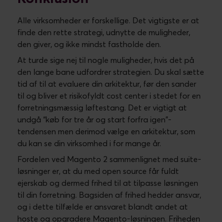
Alle virksomheder er forskellige. Det vigtigste er at
finde den rette strategi, udnytte de muligheder,
den giver, og ikke mindst fastholde den.
At turde sige nej til nogle muligheder, hvis det på
den lange bane udfordrer strategien. Du skal sætte
tid af til at evaluere din arkitektur, før den sander
til og bliver et risikofyldt cost center i stedet for en
forretningsmæssig løftestang. Det er vigtigt at
undgå “køb for tre år og start forfra igen"-
tendensen men derimod vælge en arkitektur, som
du kan se din virksomhed i for mange år.
Fordelen ved Magento 2 sammenlignet med suite-
løsninger er, at du med open source får fuldt
ejerskab og dermed frihed til at tilpasse løsningen
til din forretning. Bagsiden af frihed hedder ansvar,
og i dette tilfælde er ansvaret blandt andet at
hoste og opgradere Magento-løsningen. Friheden