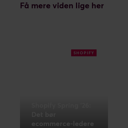
Få mere viden lige her
SHOPIFY
JULI 14, 2026
Shopify Spring '26:
Det bør
ecommerce-ledere