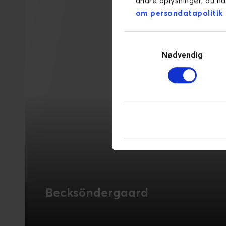
andre oplysninger, du ha
om persondatapolitik
Samtykkevalg
Nødvendig
Becksöndergaard
New Shopify solution for colourful