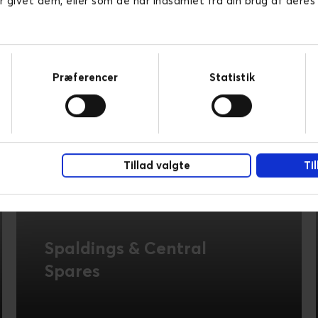
r givet dem, eller som de har indsamlet fra din brug af deres
Præferencer
Statistik
Tillad valgte
Ti
Spaldings & Central
Spares
DynamicWeb & UX