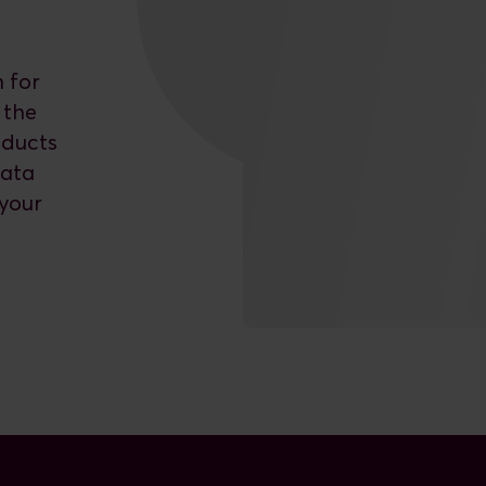
 for
 the
oducts
data
 your