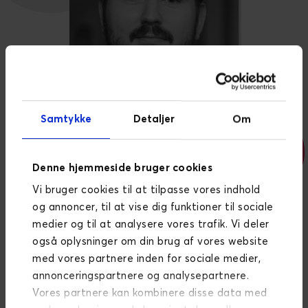
Samtykke
Detaljer
Om
Denne hjemmeside bruger cookies
Vi bruger cookies til at tilpasse vores indhold
UI, UX & FRONTEND DEVELOPER, MAGENTO
og annoncer, til at vise dig funktioner til sociale
Kenneth Danielsen
medier og til at analysere vores trafik. Vi deler
også oplysninger om din brug af vores website
med vores partnere inden for sociale medier,
annonceringspartnere og analysepartnere.
Vores partnere kan kombinere disse data med