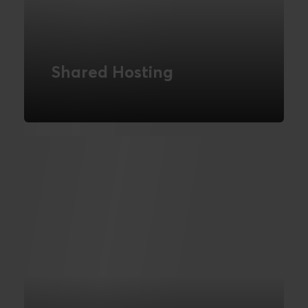
Shared Hosting
En omkostningseffektiv løsning til server
hosting.
LÆS MERE