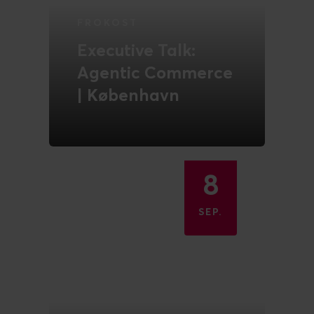
FROKOST
Executive Talk:
Agentic Commerce
| København
Nye indsigter, netværk og
middag på Restaurant Aristo
LÆS MERE
8
SEP.