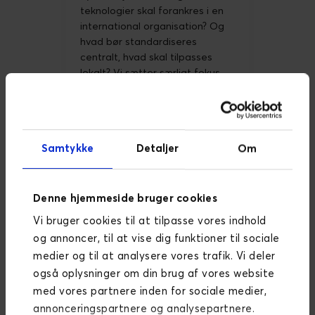
teknologier skal forankres i en
international organisation? Og
hvad bør standardiseres
centralt, hvad skal tilpasses
lokalt? Vi sætter særligt fokus
på datafundamentet som
forudsætning for skalering –
uden et solidt og konsistent
datagrundlag på tværs af
Samtykke
Detaljer
Om
markeder er hverken AI-
aktivering eller præcis
beslutningstagen mulig. Vi ser
på, hvordan man bygger det
Denne hjemmeside bruger cookies
fundament, og hvad det kræver
Vi bruger cookies til at tilpasse vores indhold
af governance og organisation.
og annoncer, til at vise dig funktioner til sociale
Endeligt ser vi på AI value
medier og til at analysere vores trafik. Vi deler
measurement: Hvordan måler
også oplysninger om din brug af vores website
og dokumenterer man værdien
af AI-indsatsen på en måde,
med vores partnere inden for sociale medier,
der giver mening for
annonceringspartnere og analysepartnere.