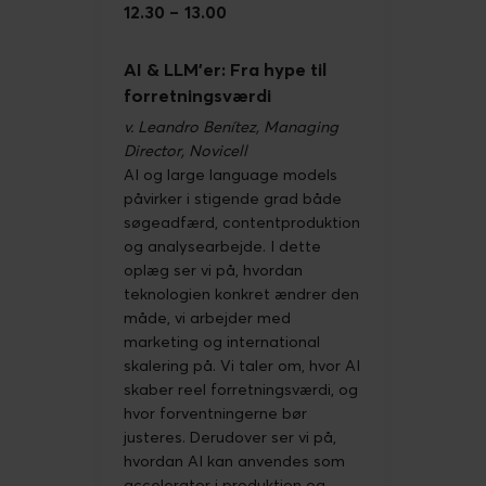
12.30
13.00
AI & LLM’er: Fra hype til
forretningsværdi
v. Leandro Benítez, Managing
Director, Novicell
AI og large language models
påvirker i stigende grad både
søgeadfærd, contentproduktion
og analysearbejde. I dette
oplæg ser vi på, hvordan
teknologien konkret ændrer den
måde, vi arbejder med
marketing og international
skalering på. Vi taler om, hvor AI
skaber reel forretningsværdi, og
hvor forventningerne bør
justeres. Derudover ser vi på,
hvordan AI kan anvendes som