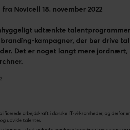
fra Novicell 18. november 2022
hyggeligt udtænkte talentprogrammer e
branding-kampagner, der bør drive tal
er. Det er noget langt mere jordnært,
rchner.
22
valificerede arbejdskraft i danske IT-virksomheder, og derfor e
og udvikle talenter.
or charmen i stort anlagte employer branding-kampagner og 