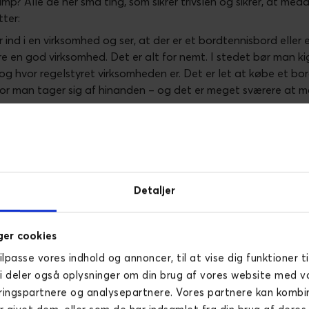
amp? Alle de her små ting, som sikrer trivslen og sikrer, at me
tter:
år ind i en virksomhed og ser, at der er et bordtennisbord ell
re en god virksomhed. Det er alt for nemt. I stedet bør man ki
g hvor regelstyret virksomheden er. Det er let at købe et b
hvor man tager sig af hinanden – og det er meget sværere at må
 frem for talentprogram
et fra en håndfuld medarbejdere til at være 330 medarbejdere
 heller ikke skjul på, at det er hårdt arbejde at sikre, at en 
en.
Detaljer
 ansigter ind i virksomheden, og det er en krævende opgave r
darbejderne kan vokse. Når vi alligevel er lykkedes med det i 
er cookies
m, at vi hver eneste dag arbejder med at skabe en god arbej
 opfører os overfor hinanden. Et godt fællesskab er hundred
tilpasse vores indhold og annoncer, til at vise dig funktioner ti
ger Per Kirchner.
Vi deler også oplysninger om din brug af vores website med v
ringspartnere og analysepartnere. Vores partnere kan komb