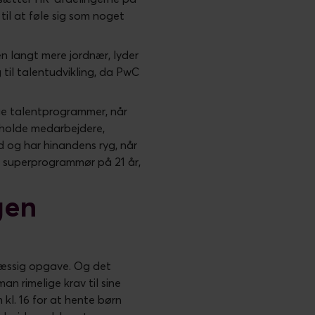
il at føle sig som noget
en langt mere jordnær, lyder
 til talentudvikling, da PwC
ige talentprogrammer, når
stholde medarbejdere,
id og har hinandens ryg, når
en superprogrammør på 21 år,
gen
smæssig opgave. Og det
n rimelige krav til sine
 kl. 16 for at hente børn