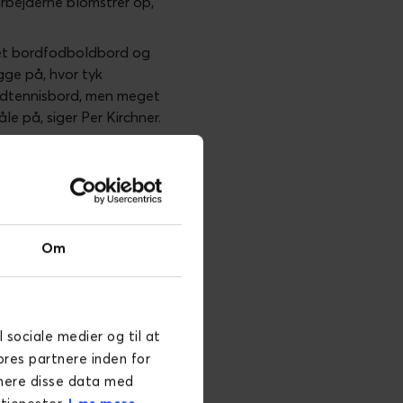
darbejderne blomstrer op,
er et bordfodboldbord og
gge på, hvor tyk
ordtennisbord, men meget
le på, siger Per Kirchner.
 over hele Europa, og
så hastigt voksende
Om
ent ledelsesmæssigt at
Novicell, tror jeg, at det
dsplads og har nogle stærke
e gange mere værd end et
l sociale medier og til at
ores partnere inden for
inere disse data med