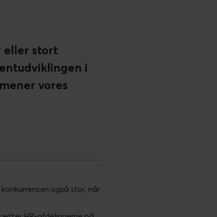
ller stort
entudviklingen i
 mener vores
r konkurrencen også stor, når
sætter HR-afdelingerne på