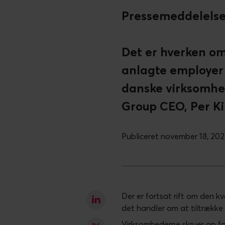
Pressemeddelelse 
Det er hverken om
anlagte employer 
danske virksomhed
Group CEO, Per Ki
Publiceret november 18, 20
Der er fortsat rift om den k
det handler om at tiltrække 
Virksomhederne skruer op f