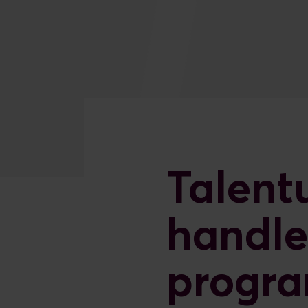
Talent
handle
progr