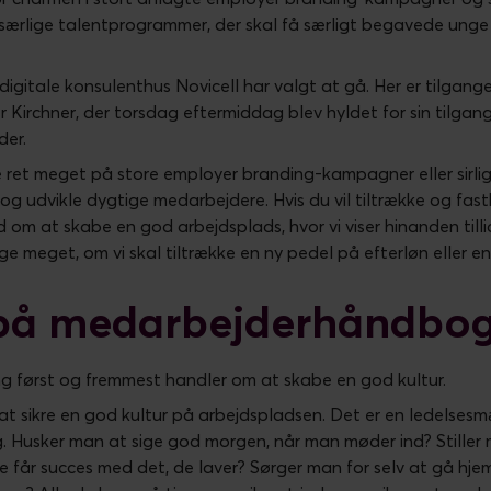
særlige talentprogrammer, der skal få særligt begavede unge t
 digitale konsulenthus Novicell har valgt at gå. Her er tilgang
 Kirchner, der torsdag eftermiddag blev hyldet for sin tilgang
eder.
kke ret meget på store employer branding-kampagner eller sirl
 og udvikle dygtige medarbejdere. Hvis du vil tiltrække og fa
ed om at skabe en god arbejdsplads, hvor vi viser hinanden till
ge meget, om vi skal tiltrække en ny pedel på efterløn eller 
 på medarbejderhåndbo
ng først og fremmest handler om at skabe en god kultur.
at sikre en god kultur på arbejdspladsen. Det er en ledelse
 Husker man at sige god morgen, når man møder ind? Stiller ma
e får succes med det, de laver? Sørger man for selv at gå hjem