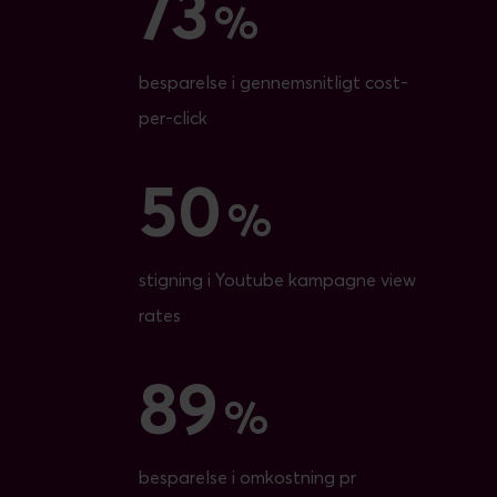
73
73
%
besparelse i gennemsnitligt cost-
per-click
50
50
%
stigning i Youtube kampagne view
rates
89
89
%
besparelse i omkostning pr