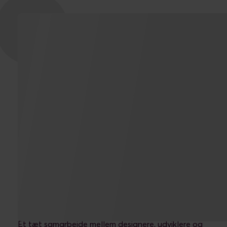
Løsningen er lavet i tæt samarbejde mellem
Novicells afdelinger i Danmark og i England.
Et tæt samarbejde mellem designere, udviklere og