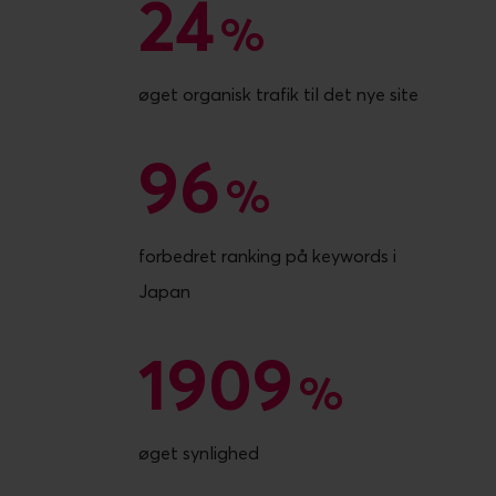
24
24
%
øget organisk trafik til det nye site
96
96
%
forbedret ranking på keywords i
Japan
1909
1909
%
øget synlighed