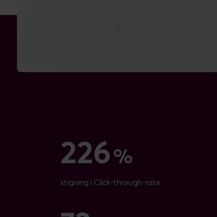
Klart fokus på betalt
annoncering giver resultater
226
226
%
stigning i Click-through-rate