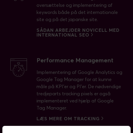
oversættelse og implementering af
keywords både på det internationale
site og på det japanske site.
SÅDAN ARBEJDER NOVICELL MED
INTERNATIONAL SEO
Performance Management
Implementering af Google Analytics og
Google Tag Manager for at kunne
måle på KPI'er og PI'er. De nødvendige
tredjeparts tracking pixels er også
implementeret ved hjælp af Google
Tag Manager.
LÆS MERE OM TRACKING