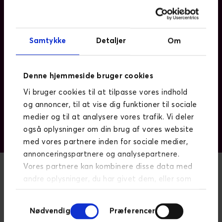
En robust Drupal Platform
Novicell har skabt et digitalt design ud
Samtykke
Detaljer
Om
fra Excedos brand guideliness og
implementeret designet i Drupal.
Drupal er et licensfrit, opensource CMS,
Denne hjemmeside bruger cookies
som er let at udbygge og som
Vi bruger cookies til at tilpasse vores indhold
performer godt i et globalt setup med
og annoncer, til at vise dig funktioner til sociale
sprogversioneringer.
medier og til at analysere vores trafik. Vi deler
LÆS MERE OM DRUPAL
også oplysninger om din brug af vores website
med vores partnere inden for sociale medier,
annonceringspartnere og analysepartnere.
Vores partnere kan kombinere disse data med
andre oplysninger, du har givet dem, eller som
Online Synlighed
de har indsamlet fra din brug af deres
Samtykkevalg
tjenester.
Læs mere om persondatapolitik
I oktober, knap fire måneder forud for launch af
Nødvendig
Præferencer
platformen, afholdte Novicell sammen med Excedo