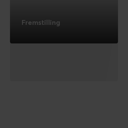
Fremstilling
Novicell hjælper
fremstillingsvirksomheder med at
markedsføre og sælge ofte
kundetilpassede produkter til det
internationale marked.
LÆS MERE