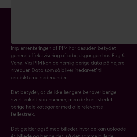
Effektiv berigelse af produkter
Implementeringen af PIM har desuden betydet
generel effektivisering af arbejdsgangen hos Fog &
Venø. Via PIM kan de nemlig berige data på højere
niveauer. Data som så bliver ‘nedarvet’ til
produkterne nedenunder.
Det betyder, at de ikke længere behøver berige
hvert enkelt varenummer, men de kan i stedet
berige hele kategorier med alle relevante
fællestræk.
Det gælder også med billeder, hvor de kan uploade
ét billede og berige det, så det samme billede