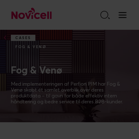
Go to content
CASES
FOG & VENØ
Fog & Venø
Med implementeringen af Perfion PIM har Fog &
Venø skabt ét samlet overblik over deres
produktdata – til gavn for både effektiv intern
håndtering og bedre service til deres B2B-kunder.