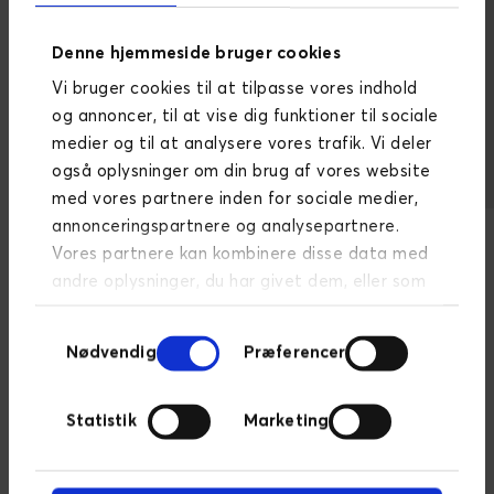
Denne hjemmeside bruger cookies
Vi bruger cookies til at tilpasse vores indhold
Vil du også strømline
og annoncer, til at vise dig funktioner til sociale
medier og til at analysere vores trafik. Vi deler
håndteringen af
også oplysninger om din brug af vores website
produktdata og gøre
med vores partnere inden for sociale medier,
din forretning klar til
annonceringspartnere og analysepartnere.
Vores partnere kan kombinere disse data med
vækst?
andre oplysninger, du har givet dem, eller som
de har indsamlet fra din brug af deres
Samtykkevalg
tjenester.
Læs mere om persondatapolitik
Nødvendig
Præferencer
Statistik
Marketing