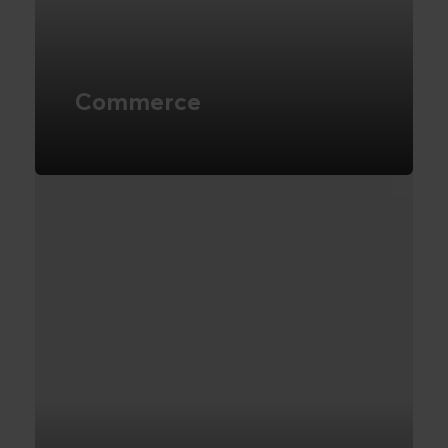
Commerce
E-handel, Digital Commerce eller
webshops? Læs mere her
LÆS MERE