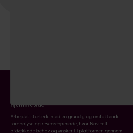
Løsningen: En moderne, stilren
hjemmeside
Arbejdet startede med en grundig og omfattende
foranalyse og researchperiode, hvor Novicell
afdækkede behov og ønsker til platformen gennem