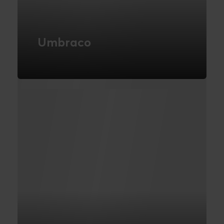
Umbraco
Administrer dit websites indhold
effektivt og fleksibelt med Umbracos
brugervenlige CMS.
LÆS MERE