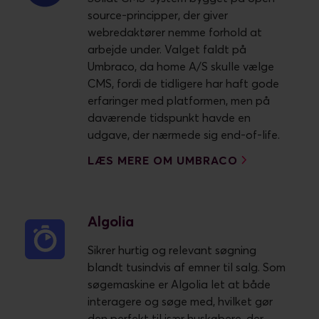
source-principper, der giver
webredaktører nemme forhold at
arbejde under. Valget faldt på
Umbraco, da home A/S skulle vælge
CMS, fordi de tidligere har haft gode
erfaringer med platformen, men på
daværende tidspunkt havde en
udgave, der nærmede sig end-of-life.
LÆS MERE OM UMBRACO
Algolia
Sikrer hurtig og relevant søgning
blandt tusindvis af emner til salg. Som
søgemaskine er Algolia let at både
interagere og søge med, hvilket gør
den perfekt til især huskøbere, der