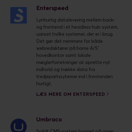
Enterspeed
Lynhurtig datalevering mellem back-
og frontend i et headless hub-system,
uanset hvilke systemer, der er i brug.
Det gør det nemmere for både
webredaktører på home A/S’
hovedkontor samt lokale
mæglerforretninger at oprette nyt
indhold og trække data fra
tredjepartssytemer ind i frontenden
hurtigt.
LÆS MERE OM ENTERSPEED
Umbraco
Solidt CMS-system bygget på open