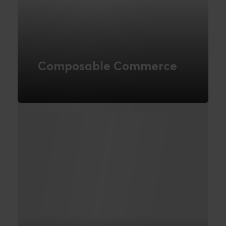
Composable Commerce
Gør arkitektur til en konkurrencefordel
med Composable Commerce
LÆS MERE