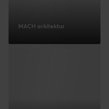
MACH arkitektur
Vi er en del af MACH Alliance - Læs mere
om hvad det indebærer
LÆS MERE