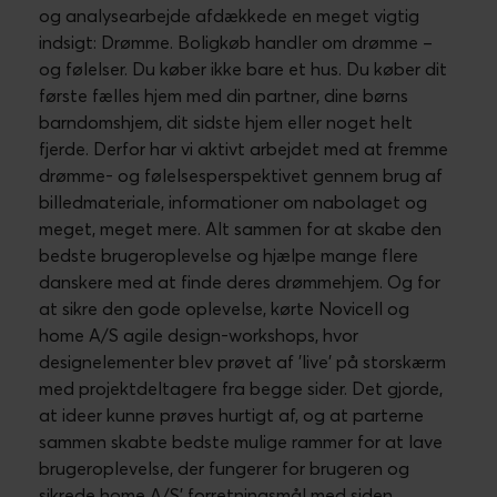
og analysearbejde afdækkede en meget vigtig
indsigt: Drømme. Boligkøb handler om drømme –
og følelser. Du køber ikke bare et hus. Du køber dit
første fælles hjem med din partner, dine børns
barndomshjem, dit sidste hjem eller noget helt
fjerde. Derfor har vi aktivt arbejdet med at fremme
drømme- og følelsesperspektivet gennem brug af
billedmateriale, informationer om nabolaget og
meget, meget mere. Alt sammen for at skabe den
bedste brugeroplevelse og hjælpe mange flere
danskere med at finde deres drømmehjem. Og for
at sikre den gode oplevelse, kørte Novicell og
home A/S agile design-workshops, hvor
designelementer blev prøvet af ’live’ på storskærm
med projektdeltagere fra begge sider. Det gjorde,
at ideer kunne prøves hurtigt af, og at parterne
sammen skabte bedste mulige rammer for at lave
brugeroplevelse, der fungerer for brugeren og
sikrede home A/S’ forretningsmål med siden.