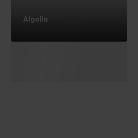
Algolia
Optimer dit websites søgeoplevelse. Høj
ydeevne og personalisering. En del af
MACH-alliancen.
LÆS MERE