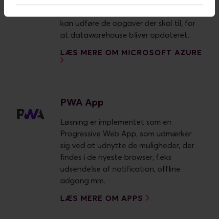
Azure Functions, som er små jobs, der
kan udføre de opgaver der skal til, for
LÆS MERE OM MICROSOFT AZURE
PWA App
Løsning er implementet som en
Progressive Web App, som udmærker
sig ved at udnytte de muligheder, der
findes i de nyeste browser, f.eks
udsendelse af notification, offline
adgang mm.
LÆS MERE OM APPS