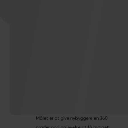
360
360
°
Målet er at give nybyggere en 360
grader god oplevelse at få bygget