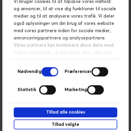
Vi bruger cookies til at tilpasse vores indhold
B2C tilbyder identitets- og adgangsstyring til
og annoncer, til at vise dig funktioner til sociale
kundefokuserede apps og er dermed et perfekt
medier og til at analysere vores trafik. Vi deler
match til denne type løsning. Udover at være i brug
også oplysninger om din brug af vores website
på denne løsning, er det også et ønske fra
med vores partnere inden for sociale medier,
HusCompagniet, at det udrulles på alle deres
annonceringspartnere og analysepartnere.
løsninger, så kunder fremover kun har ét login.
Vores partnere kan kombinere disse data med
andre oplysninger, du har givet dem, eller som
de har indsamlet fra din brug af deres
Samtykkevalg
tjenester.
Læs mere om persondatapolitik
Nødvendig
Præferencer
HusCompagniets tech stack
Statistik
Marketing
Microsoft Azure
Alle dele er bygget op omkring og
Tillad alle cookies
hostet på Azure - Microsofts cloud
platform.
Tillad valgte
Udstilling af data er implementeret i