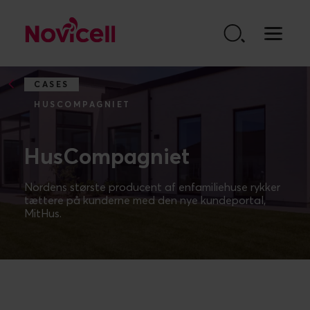
Go to content
CASES
HUSCOMPAGNIET
HusCompagniet
Nordens største producent af enfamiliehuse rykker
tættere på kunderne med den nye kundeportal,