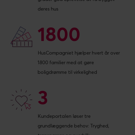
deres hus
1800
1800
HusCompagniet hjælper hvert år over
1800 familier med at gøre
boligdrømme til virkelighed
3
3
Kundeportalen løser tre
grundlæggende behov: Tryghed,