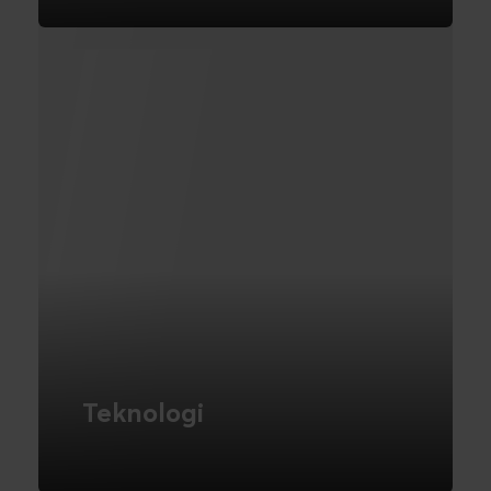
om hvad det indebærer
LÆS MERE
Teknologi
Hos Novicell anvender vi de bedste og
mest velafprøvede teknologier. Vi