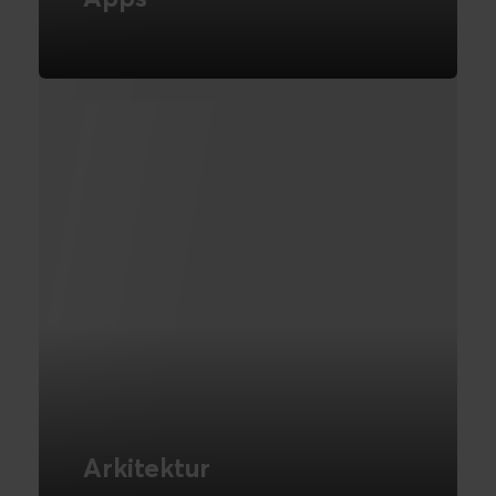
Skræddersyede app-løsninger til ethvert
forretningsbehov
LÆS MERE
Arkitektur