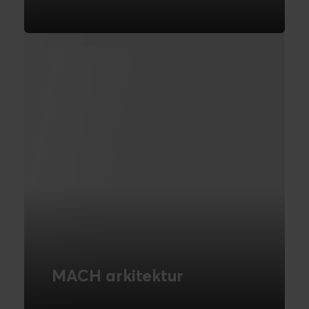
Vi bygger på en fleksibel og
fremtidssikret it-arkitektur
LÆS MERE
MACH arkitektur
Vi er en del af MACH Alliance - Læs mere