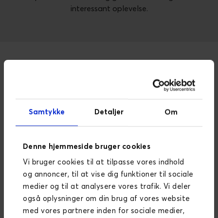
interessant oplevelse.
Samtykke
Detaljer
Om
Denne hjemmeside bruger cookies
Vi ønskede et website, der kan inspirere potentielle
Vi bruger cookies til at tilpasse vores indhold
kunder gennem et stærkt content-univers, som vi
og annoncer, til at vise dig funktioner til sociale
selv kan drive og vedligeholde. Efter et halvt år i
medier og til at analysere vores trafik. Vi deler
drift kan vi konstatere, at vi er lykkedes med det, vi
også oplysninger om din brug af vores website
satte os for.
med vores partnere inden for sociale medier,