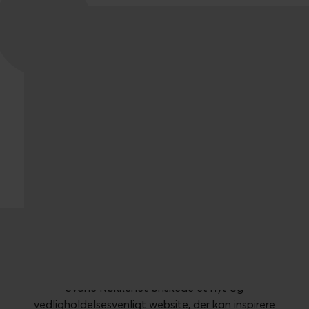
Et inspirationsunivers
Svane Køkkenet ønskede et nyt og
vedligholdelsesvenligt website, der kan inspirere