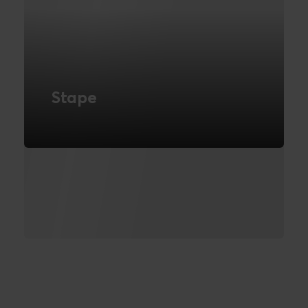
Stape
Her får du en all-in-one platform
designet til enkel implementering af
server-side tracking. Få hurtigere
loadtider, bedre datakvalitet. Kom godt
i gang med Stape.
LÆS MERE