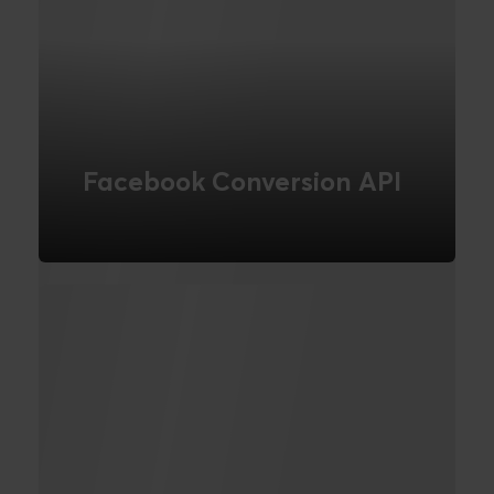
Facebook Conversion API
Forbedr din Facebook Ads-tracking med
Conversion API. Undgå
browserbegrænsninger, få mere præcise
data og optimer dine annoncer med
server side tracking
LÆS MERE