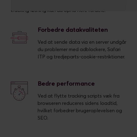
Ved at implementere Piwik PROs
server-side
tracking løsning
kan du opnå flere fordele:
Forbedre datakvaliteten
Ved at sende data via en server undgår
du problemer med adblockere, Safari
ITP og tredjeparts-cookie-restriktioner.
Bedre performance
Ved at flytte tracking scripts væk fra
browseren reduceres sidens loadtid,
hvilket forbedrer brugeroplevelsen og
SEO.