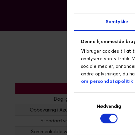
Samtykke
Denne hjemmeside brug
Vi bruger cookies til at 
Vi ti
analysere vores trafik. 
sociale medier, annonce
andre oplysninger, du ha
om persondatapolitik
Dagligt udtræk af Piwik Pro data*
Samtykkevalg
Nødvendig
Opbevaring i Azure database eller jeres egen 
Standard visualisering af dine data i Power
Sammenkoble webdata med data fra fx CRM, 