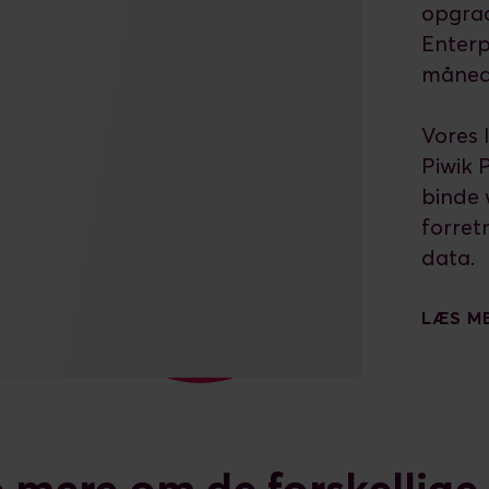
opgrad
Enterp
måned
Vores l
Piwik 
binde
forret
data.
LÆS ME