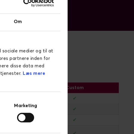
Om
l sociale medier og til at
ninger
ores partnere inden for
inere disse data med
 tjenester.
Læs mere
ard
Custom
✔
Marketing
✔
✔
✔