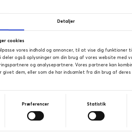
Detaljer
er cookies
tilpasse vores indhold og annoncer, til at vise dig funktioner ti
lbyder tre forskellige løs
Vi deler også oplysninger om din brug af vores website med v
ringspartnere og analysepartnere. Vores partnere kan komb
r givet dem, eller som de har indsamlet fra din brug af deres
Basis
Stand
✔
✔
Præferencer
Statistik
database
✔
✔
 BI
✕
✔
betalte
✕
✕