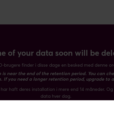
e of your data soon will be del
brugere finder i disse dage en besked med denne ord
is near the end of the retention period. You can che
n.
If you need a longer retention period, upgrade to 
 har haft deres installation i mere end 14 måneder. O
data hver dag.
il at beslutte, om du ønsker at bevare dine Piwik PRO d
flere af dem dag for dag.