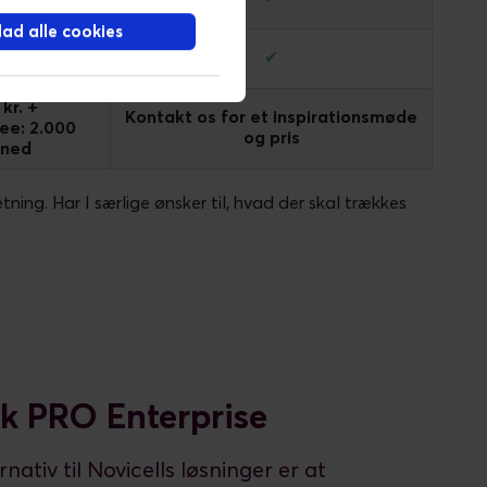
llad alle cookies
✔
kr. +
Kontakt os for et inspirationsmøde
ee: 2.000
og pris
åned
etning. Har I særlige ønsker til, hvad der skal trækkes
k PRO Enterprise
rnativ til Novicells løsninger er at