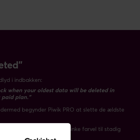
eted"
lyd i indbakken:
ck when your oldest data will be deleted in
a paid plan.”
g dermed begynder Piwik PRO at slette de ældste
ata – eller du ønsker at vinke farvel til stadig