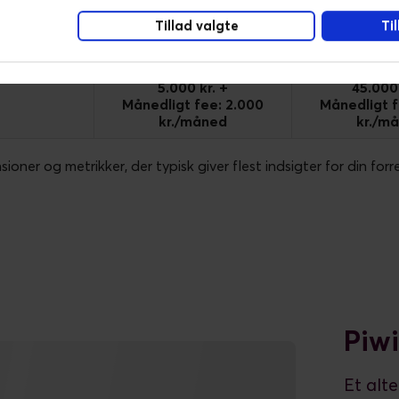
Tillad valgte
Ti
 indsigter og
✕
✕
5.000 kr. +
45.000 
Månedligt fee: 2.000
Månedligt f
kr./måned
kr./m
ioner og metrikker, der typisk giver flest indsigter for din forr
Piwi
Et alte