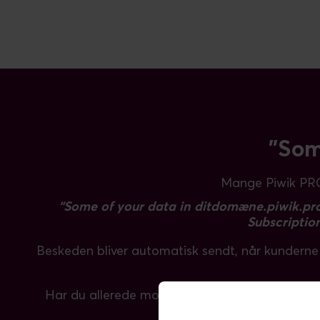
"Som
Mange Piwik PRO-
“Some of your data in ditdomæne.piwik.pro 
Subscriptio
Beskeden bliver automatisk sendt, når kunderne
Har du allerede modtaget beskeden, er det tid t