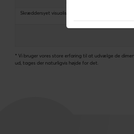
marketingkanaler, osv.
Skræddersyet visualisering i Power BI, så du får flere
mere værdi
* Vi bruger vores store erfaring til at udvælge de dimens
ud, tages der naturligvis højde for det.