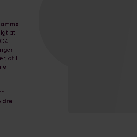
 samme
igt at
 Q4
nger,
r, at I
ale
re
ældre