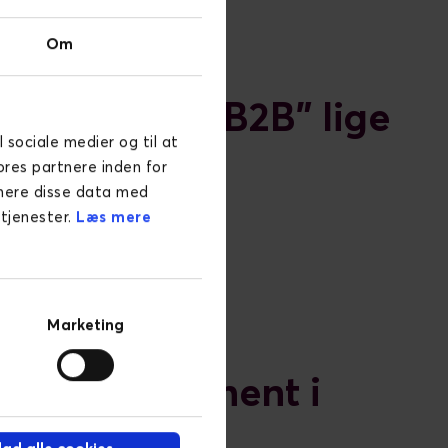
Om
n in Danish B2B" lige
l sociale medier og til at
ores partnere inden for
inere disse data med
 tjenester.
Læs mere
Marketing
gitale fundament i
ig her: