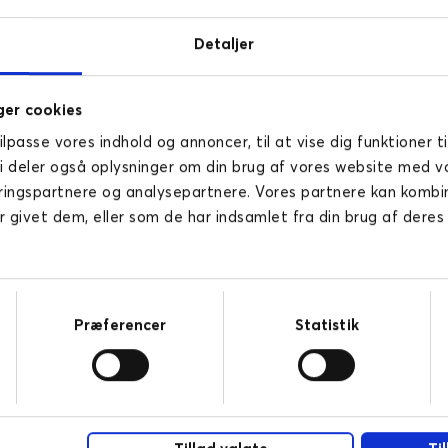
Detaljer
r "The digital foundatio
er cookies
tilpasse vores indhold og annoncer, til at vise dig funktioner ti
Vi deler også oplysninger om din brug af vores website med v
ringspartnere og analysepartnere. Vores partnere kan komb
rekte til din mailbox. White paperet er på engelsk.
r givet dem, eller som de har indsamlet fra din brug af deres
Præferencer
Statistik
t snakke videre om det di
rksomheder, så kontakt m