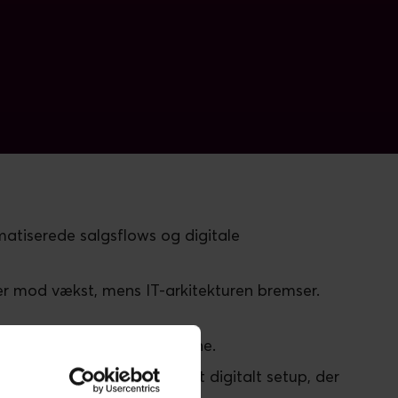
atiserede salgsflows og digitale
er mod vækst, mens IT-arkitekturen bremser.
ns faktiske eksekveringsevne.
 “execution gap” og skabe et digitalt setup, der