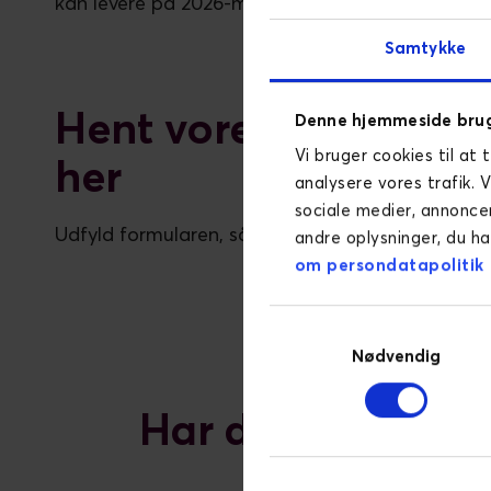
kan levere på 2026-målene.
Samtykke
Hent vores white pape
Denne hjemmeside brug
Vi bruger cookies til at 
her
analysere vores trafik. 
sociale medier, annonce
Udfyld formularen, så sender vi white paperet di
andre oplysninger, du ha
om persondatapolitik
Samtykkevalg
Nødvendig
Har du lyst til a
B2B vi