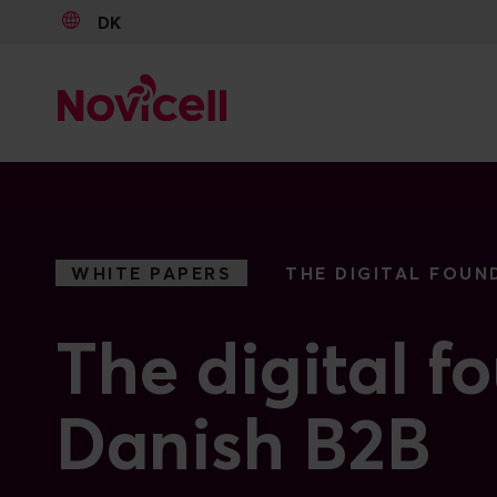
DK
Go to content
WHITE PAPERS
THE DIGITAL FOUN
The digital f
Danish B2B