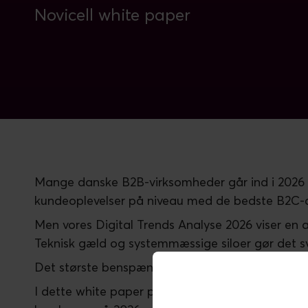
Novicell white paper
Mange danske B2B-virksomheder går ind i 2026 m
kundeoplevelser på niveau med de bedste B2C-a
Men vores Digital Trends Analyse 2026 viser en 
Teknisk gæld og systemmæssige siloer gør det sv
Det største benspænd er ikke manglende vision –
I dette white paper præsenterer vi de strategiske