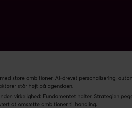
ed store ambitioner. AI-drevet personalisering, autom
ktører står højt på agendaen.
anden virkelighed: Fundamentet halter. Strategien peg
ært at omsætte ambitioner til handling.
 det er kløften mellem ledelsens mål og organisatione
 prioriteter, der er nødvendige for at lukke det kritiske