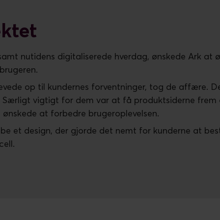
ektet
samt nutidens digitaliserede hverdag, ønskede Ark at 
rbrugeren.
evede op til kundernes forventninger, tog de affære. D
 Særligt vigtigt for dem var at få produktsiderne frem
e ønskede at forbedre brugeroplevelsen.
 et design, der gjorde det nemt for kunderne at besti
ell.