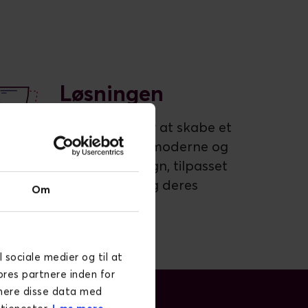
Løsningen
Løsningen blev at skabe et
billededrevet, moderne og
dynamisk design, tilpasset
målgruppen og deres
Om
kunderejse.
l sociale medier og til at
ores partnere inden for
inere disse data med