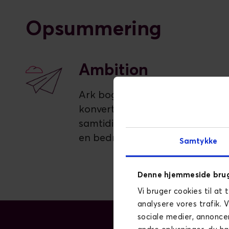
Opsummering
Ambition
Ark boghandel ville øge
konverteringen i netbutikken,
samtidig med at de ville skabe
en bedre brugeroplevelse.
Samtykke
Denne hjemmeside brug
Vi bruger cookies til at 
analysere vores trafik. 
sociale medier, annonce