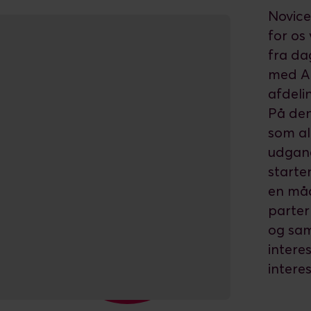
Novice
for os
fra da
med Ar
afdeli
På den
som al
udgang
starte
en måd
parter 
og sam
intere
intere