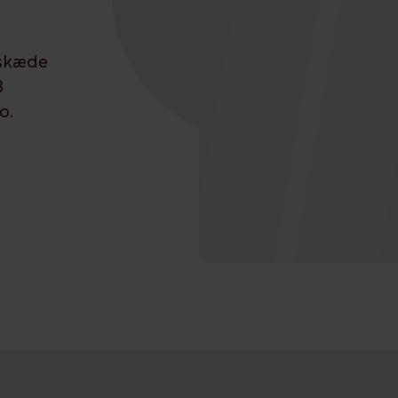
lskæde
3
o.