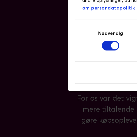
andre oplysninger, du ha
om persondatapolitik
Samtykkevalg
Nødvendig
"På trods af genn
stigende grad i
gennemføre en la
valgte vi at forho
For os var det vi
mere tiltalende
gøre købsoplevel