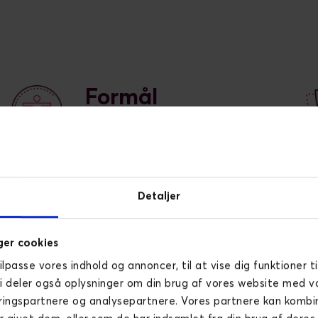
Formål
Formålet var at kunne
kortlægge brugerrejsen, så
designet kunne optimeres, og
dermed gøre det nemmere for
Detaljer
brugeren at foretage et køb.
er cookies
tilpasse vores indhold og annoncer, til at vise dig funktioner ti
Vi deler også oplysninger om din brug af vores website med v
ringspartnere og analysepartnere. Vores partnere kan komb