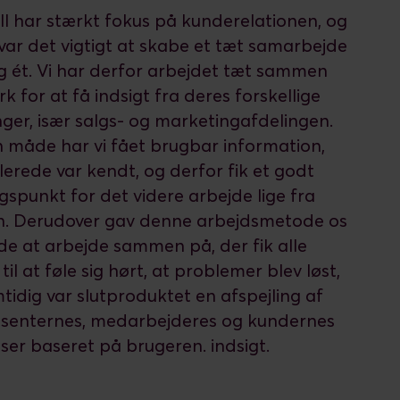
ll har stærkt fokus på kunderelationen, og
 var det vigtigt at skabe et tæt samarbejde
g ét. Vi har derfor arbejdet tæt sammen
k for at få indsigt fra deres forskellige
nger, især salgs- og marketingafdelingen.
 måde har vi fået brugbar information,
lerede var kendt, og derfor fik et godt
spunkt for det videre arbejde lige fra
n. Derudover gav denne arbejdsmetode os
e at arbejde sammen på, der fik alle
til at føle sig hørt, at problemer blev løst,
tidig var slutproduktet en afspejling af
ssenternes, medarbejderes og kundernes
sser baseret på brugeren. indsigt.