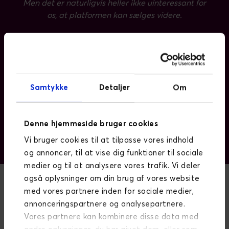
Men det er naturligvis heller ikke uinteressant for
os, at platformen kan sælges videre.
Samtykke
Detaljer
Om
Denne hjemmeside bruger cookies
Ulla Lund, medhjælpskoordinator
Vi bruger cookies til at tilpasse vores indhold
SMUKFEST
og annoncer, til at vise dig funktioner til sociale
medier og til at analysere vores trafik. Vi deler
også oplysninger om din brug af vores website
med vores partnere inden for sociale medier,
annonceringspartnere og analysepartnere.
Sælges til andre kulturbegivenheder
Vores partnere kan kombinere disse data med