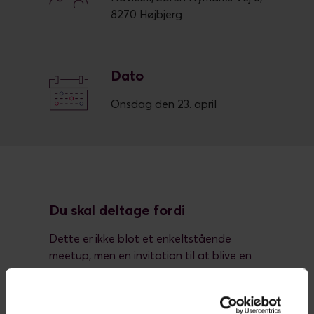
8270 Højbjerg
Dato
Onsdag den 23. april
Du skal deltage fordi
Dette er ikke blot et enkeltstående
meetup, men en invitation til at blive en
del af et engageret HubSpot-fællesskab,
der mødes regelmæssigt.