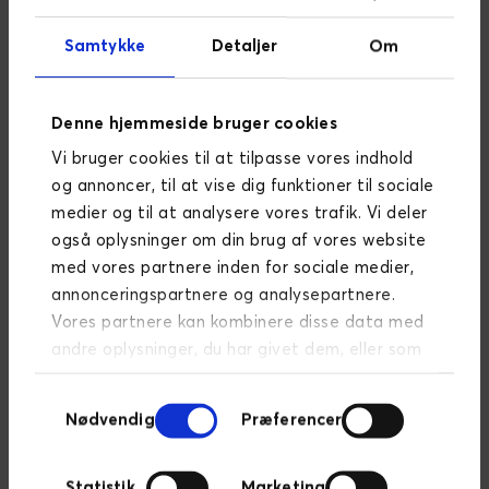
Gruppen er ideel for HubSpot-brugere,
marketingfolk, og CRM-specialister, som
Samtykke
Detaljer
Om
ønsker at opbygge et netværk af
sparringspartnere, udveksle erfaringer og
lære af andre, der har skabt succesfulde
Denne hjemmeside bruger cookies
HubSpot-løsninger.
Vi bruger cookies til at tilpasse vores indhold
og annoncer, til at vise dig funktioner til sociale
Det er en unik mulighed for at få løbende
medier og til at analysere vores trafik. Vi deler
indsigt, inspiration og støtte fra både
også oplysninger om din brug af vores website
eksperter og dedikerede HubSpot-
med vores partnere inden for sociale medier,
brugere. På vores meetups vil du kunne
annonceringspartnere og analysepartnere.
finde løsninger på dine udfordringer,
Vores partnere kan kombinere disse data med
opdage nye måder at optimere din
andre oplysninger, du har givet dem, eller som
HubSpot-brug, og dele dine egne
de har indsamlet fra din brug af deres
erfaringer i et fællesskab, der er dedikeret
Samtykkevalg
tjenester.
Læs mere om persondatapolitik
til vækst og succes
Nødvendig
Præferencer
Statistik
Marketing