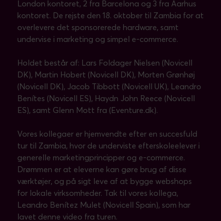
London kontoret, 2 fra Barcelona og 3 fra Aarhus
kontoret. De rejste den 18. oktober til Zambia for at
overlevere det sponsorerede hardware, samt
undervise i marketing og simpel e-commerce.
Holdet består af: Lars Foldager Nielsen (Novicell
DK), Martin Hobert (Novicell DK), Morten Grønhøj
(Novicell DK), Jacob Tibbott (Novicell UK), Leandro
Benítes (Novicell ES), Haydn John Reece (Novicell
ES), samt Glenn Mott fra (Eventure.dk).
Vores kollegaer er hjemvendte efter en succesfuld
tur til Zambia, hvor de underviste efterskoleelever i
generelle marketingprincipper og e-commerce.
Drømmen er at eleverne kan gøre brug af disse
værktøjer, og på sigt leve af at bygge webshops
for lokale virksomheder. Tak til vores kollega,
Leandro Benítez Mulet (Novicell Spain), som har
lavet denne video fra turen.