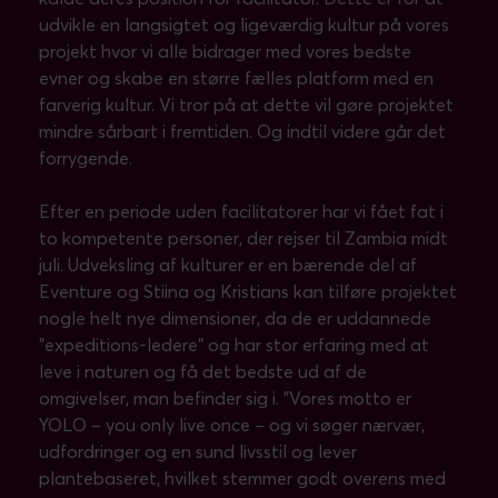
udvikle en langsigtet og ligeværdig kultur på vores
projekt hvor vi alle bidrager med vores bedste
evner og skabe en større fælles platform med en
farverig kultur. Vi tror på at dette vil gøre projektet
mindre sårbart i fremtiden. Og indtil videre går det
forrygende.
Efter en periode uden facilitatorer har vi fået fat i
to kompetente personer, der rejser til Zambia midt
juli. Udveksling af kulturer er en bærende del af
Eventure og Stiina og Kristians kan tilføre projektet
nogle helt nye dimensioner, da de er uddannede
”expeditions-ledere” og har stor erfaring med at
leve i naturen og få det bedste ud af de
omgivelser, man befinder sig i. ”Vores motto er
YOLO – you only live once – og vi søger nærvær,
udfordringer og en sund livsstil og lever
plantebaseret, hvilket stemmer godt overens med