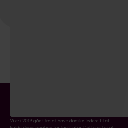
Nye facilitatorer
Vi er i 2019 gået fra at have danske ledere til at
kalde deres position for facilitator. Dette er for at