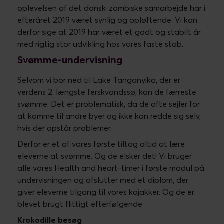
oplevelsen af det dansk-zambiske samarbejde har i
efteråret 2019 været synlig og opløftende. Vi kan
derfor sige at 2019 har været et godt og stabilt år
med rigtig stor udvikling hos vores faste stab.
Svømme-undervisning
Selvom vi bor ned til Lake Tanganyika, der er
verdens 2. længste ferskvandssø, kan de færreste
svømme. Det er problematisk, da de ofte sejler for
at komme til andre byer og ikke kan redde sig selv,
hvis der opstår problemer.
Derfor er et af vores første tiltag altid at lære
eleverne at svømme. Og de elsker det! Vi bruger
alle vores Health and heart-timer i første modul på
undervisningen og afslutter med et diplom, der
giver eleverne tilgang til vores kajakker. Og de er
blevet brugt flittigt efterfølgende.
Krokodille besøg