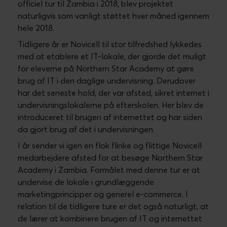
officiel tur til Zambia i 2018, blev projektet
naturligvis som vanligt støttet hver måned igennem
hele 2018.
Tidligere år er Novicell til stor tilfredshed lykkedes
med at etablere et IT-lokale, der gjorde det muligt
for eleverne på Northern Star Academy at gøre
brug af IT i den daglige undervisning. Derudover
har det seneste hold, der var afsted, sikret internet i
undervisningslokalerne på efterskolen. Her blev de
introduceret til brugen af internettet og har siden
da gjort brug af det i undervisningen.
I år sender vi igen en flok flinke og flittige Novicell
medarbejdere afsted for at besøge Northern Star
Academy i Zambia. Formålet med denne tur er at
undervise de lokale i grundlæggende
marketingprincipper og generel e-commerce. I
relation til de tidligere ture er det også naturligt, at
de lærer at kombinere brugen af IT og internettet