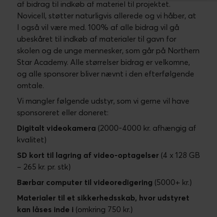
af bidrag til indkøb af materiel til projektet.
Novicell, støtter naturligvis allerede og vi håber, at
I også vil være med. 100% af alle bidrag vil gå
ubeskåret til indkøb af materialer til gavn for
skolen og de unge mennesker, som går på Northern
Star Academy. Alle størrelser bidrag er velkomne,
og alle sponsorer bliver nævnt i den efterfølgende
omtale.
Vi mangler følgende udstyr, som vi gerne vil have
sponsoreret eller doneret:
Digitalt videokamera
(2000-4000 kr. afhængig af
kvalitet)
SD kort til lagring af video-optagelser
(4 x 128 GB
– 265 kr. pr. stk)
Bærbar computer til videoredigering
(5000+ kr.)
Materialer til et sikkerhedsskab, hvor udstyret
kan låses inde i
(omkring 750 kr.)