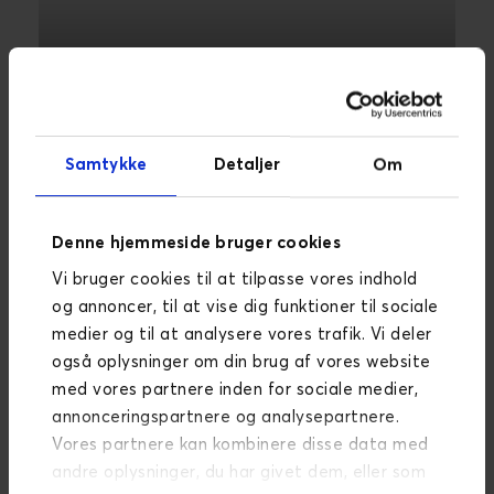
Carletti
Samtykke
Detaljer
Om
Skalerbar e-handelsløsning til fremtidig
vækst
LÆS MERE
Denne hjemmeside bruger cookies
Vi bruger cookies til at tilpasse vores indhold
og annoncer, til at vise dig funktioner til sociale
medier og til at analysere vores trafik. Vi deler
også oplysninger om din brug af vores website
med vores partnere inden for sociale medier,
annonceringspartnere og analysepartnere.
Vores partnere kan kombinere disse data med
andre oplysninger, du har givet dem, eller som