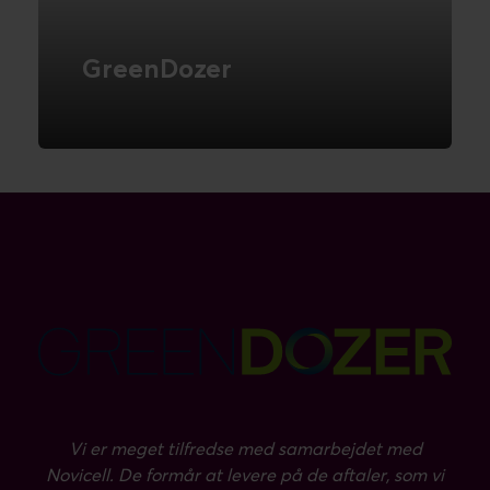
GreenDozer
Ehandels-platform, der sælger helt nye,
overskydende varer
LÆS MERE
Vi er meget tilfredse med samarbejdet med
Novicell. De formår at levere på de aftaler, som vi