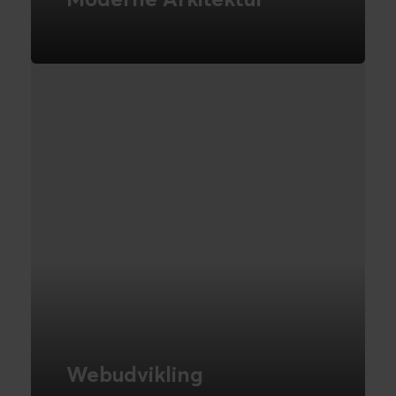
Implementering af en it-arkitektur efter
moderne principper øger performance,
fleksibilitet og skalerbarhed
LÆS MERE
Webudvikling