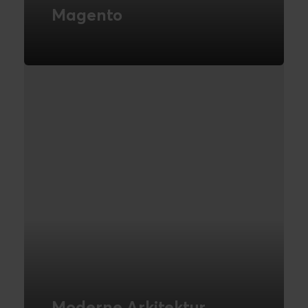
Magento
Kraftfuld commerceplatform, der
administrerer produkter, ordrer og
betalinger på dit websted.
LÆS MERE
Moderne Arkitektur