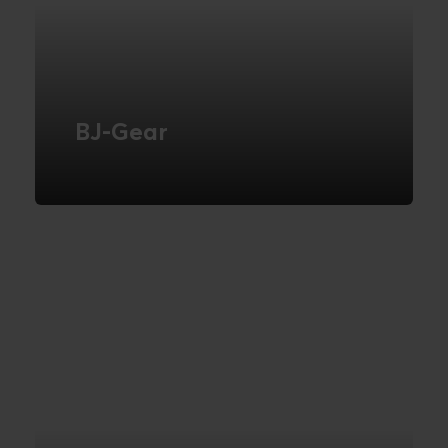
BJ-Gear
BJ-Gear lancerer self-service portal som
fundament for skalérbar vækst
LÆS MERE