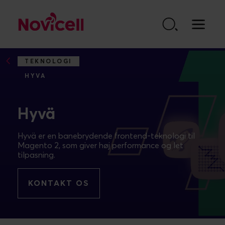
Go to content
TEKNOLOGI
HYVA
Hyvä
Hyvä er en banebrydende frontend-teknologi til
Magento 2, som giver høj performance og let
tilpasning.
KONTAKT OS