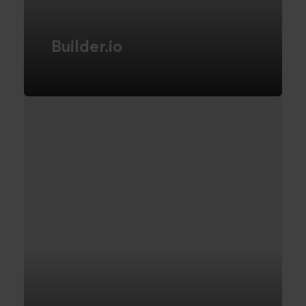
Builder.io
Den ultimative CMS-løsning, der giver
redaktører fuld frihed til at skabe
indhold uden behov for udviklere.
LÆS MERE