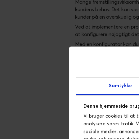
Mange fremstillingsvirksomhe
kundens behov. Det kan være 
kunder på en overskuelig og 
Ved at implementere en pro
at konfigurere nøjagtigt det
Med en konfigurator kan du 
igennem konfigureringen via t
valg for til sidst at ende me
Den automatisering, som en 
i produktionen og dermed kor
Samtykke
Desuden skaber det en mere g
produktet til deres behov, hv
Produktkonfiguratorer kan o
Denne hjemmeside brug
omkostningsbesparelser.
Vi bruger cookies til at 
analysere vores trafik. 
Se produktkon
sociale medier, annonce