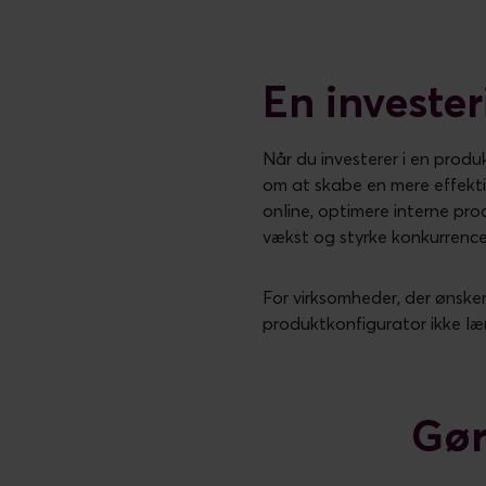
En invester
Når du investerer i en prod
om at skabe en mere effekti
online, optimere interne pro
vækst og styrke konkurrencee
For virksomheder, der ønsker
produktkonfigurator ikke l
Gør