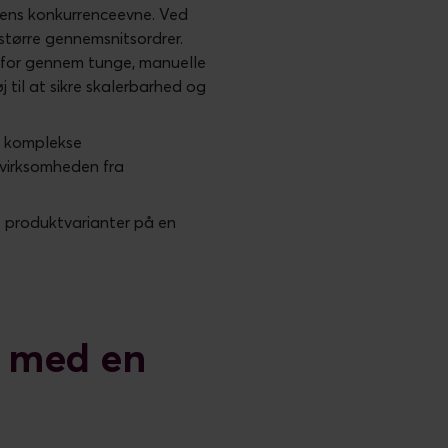
dens konkurrenceevne. Ved
større gennemsnitsordrer.
m for gennem tunge, manuelle
 til at sikre skalerbarhed og
og komplekse
 virksomheden fra
e produktvarianter på en
e med en