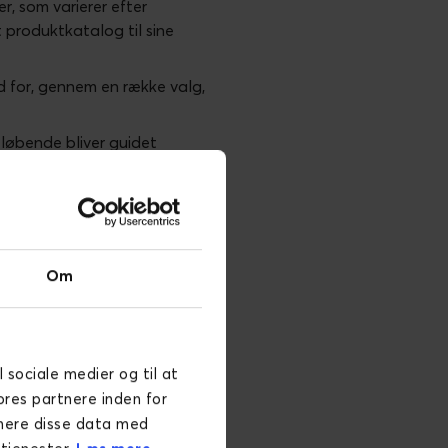
r, som varierer efter
 produktkatalog til sine
 for, gennem en række valg,
 løbende bliver guidet
senteret for et nyt relevant
ocesser, hurtigere gennemløb
Om
 mulighed for at tilpasse
il virksomheden.
d resultere i
l sociale medier og til at
ores partnere inden for
inere disse data med