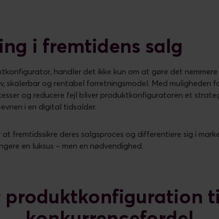
ing i fremtidens salg
uktkonfigurator, handler det ikke kun om at gøre det nemmere 
v, skalerbar og rentabel forretningsmodel. Med muligheden fo
cesser og reducere fejl bliver produktkonfiguratoren et strateg
vnen i en digital tidsalder.
 at fremtidssikre deres salgsproces og differentiere sig i mark
ængere en luksus – men en nødvendighed.
 produktkonfiguration ti