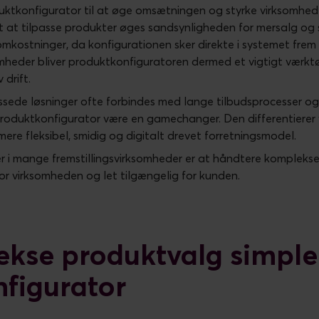
uktkonfigurator til at øge omsætningen og styrke virksomhe
vt at tilpasse produkter øges sandsynligheden for mersalg og 
omkostninger, da konfigurationen sker direkte i systemet fre
heder bliver produktkonfiguratoren dermed et vigtigt værktøj
drift.
passede løsninger ofte forbindes med lange tilbudsprocesser 
roduktkonfigurator være en gamechanger. Den differentierer
mere fleksibel, smidig og digitalt drevet forretningsmodel.
er i mange fremstillingsvirksomheder er at håndtere kompleks
or virksomheden og let tilgængelig for kunden.
kse produktvalg simpl
figurator