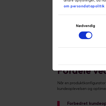
andre oplysninger, du ha
Flere virksomheder har alle
om persondatapolitik
kundeoplevelse og optimere 
udvikle skræddersyede løsnin
Samtykkevalg
For
BJ Gear
har vi udviklet
Nødvendig
gearløsninger baseret på de
Hos
Carletti
har vi skabt en 
fødevarebranchen.
Læs case
Fordele ve
Når en produktkonfigurator 
kundeoplevelsen og optimere
Forbedret kundeop