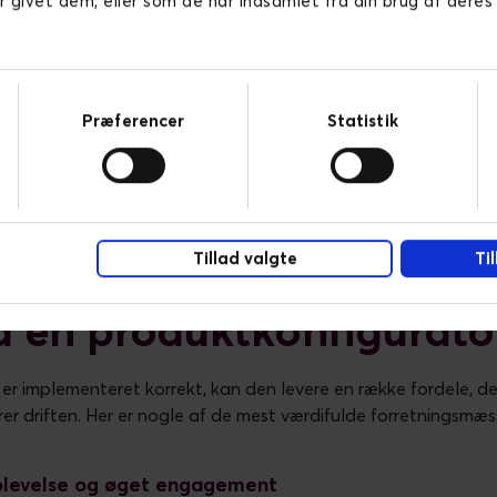
r givet dem, eller som de har indsamlet fra din brug af deres
rede set værdien i at implementere en produktkonfigurator fo
deres interne processer. Hos Novicell har vi hjulpet både BJ 
ger, der effektiviserer deres salg og produktion.
 en avanceret produktkonfigurator, der gør det muligt for ku
Præferencer
Statistik
res specifikke behov.
Læs casen her
.
konfigurator, der giver fleksibilitet i produktvalg og en mere i
n her
.
Tillad valgte
Ti
d en produktkonfigurato
er implementeret korrekt, kan den levere en række fordele, d
r driften. Her er nogle af de mest værdifulde forretningsmæss
levelse og øget engagement