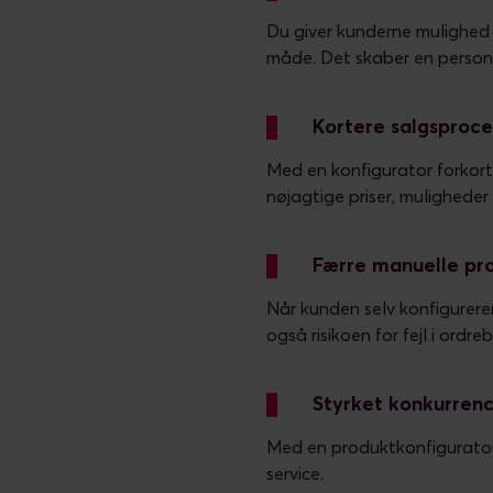
Du giver kunderne mulighed 
måde. Det skaber en personl
Kortere salgsproce
Med en konfigurator forkort
nøjagtige priser, muligheder 
Færre manuelle pro
Når kunden selv konfigurere
også risikoen for fejl i ordr
Styrket konkurren
Med en produktkonfigurator k
service.