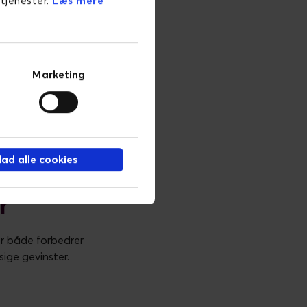
 tjenester.
Læs mere
r at skabe en bedre
Gear og Carletti med at
nder at sammensætte præcise
Marketing
ntuitiv købsoplevelse i
llad alle cookies
r
er både forbedrer
ige gevinster.