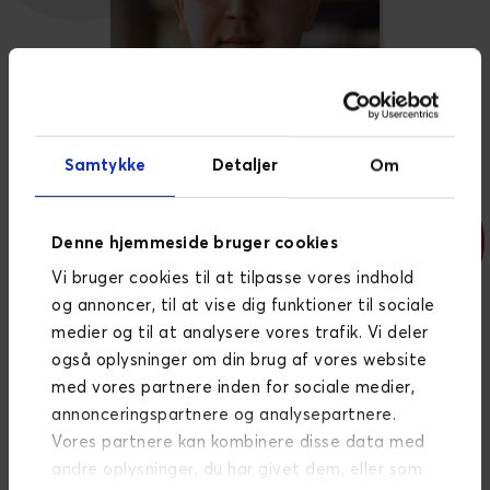
Samtykke
Detaljer
Om
Denne hjemmeside bruger cookies
Vi bruger cookies til at tilpasse vores indhold
og annoncer, til at vise dig funktioner til sociale
SENIOR FRONTEND DEVELOPER
medier og til at analysere vores trafik. Vi deler
Łukasz Mordasiewicz
også oplysninger om din brug af vores website
med vores partnere inden for sociale medier,
annonceringspartnere og analysepartnere.
Vores partnere kan kombinere disse data med
andre oplysninger, du har givet dem, eller som